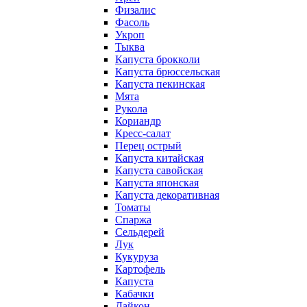
Физалис
Фасоль
Укроп
Тыква
Капуста брокколи
Капуста брюссельская
Капуста пекинская
Мята
Рукола
Кориандр
Кресс-салат
Перец острый
Капуста китайская
Капуста савойская
Капуста японская
Капуста декоративная
Томаты
Спаржа
Сельдерей
Лук
Кукуруза
Картофель
Капуста
Кабачки
Дайкон