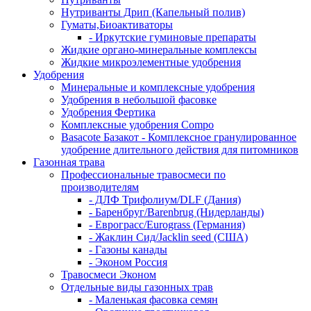
Нутриванты Дрип (Капельный полив)
Гуматы,Биоактиваторы
- Иркутские гуминовые препараты
Жидкие органо-минеральные комплексы
Жидкие микроэлементные удобрения
Удобрения
Минеральные и комплексные удобрения
Удобрения в небольшой фасовке
Удобрения Фертика
Комплексные удобрения Compo
Basacote Базакот - Комплексное гранулированное
удобрение длительного действия для питомников
Газонная трава
Профессиональные травосмеси по
производителям
- ДЛФ Трифолиум/DLF (Дания)
- Баренбруг/Barenbrug (Нидерланды)
- Еврограсс/Eurograss (Германия)
- Жаклин Сид/Jacklin seed (США)
- Газоны канады
- Эконом Россия
Травосмеси Эконом
Отдельные виды газонных трав
- Маленькая фасовка семян