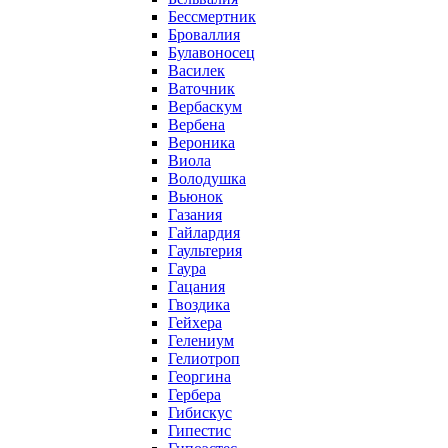
Бессмертник
Броваллия
Булавоносец
Василек
Ваточник
Вербаскум
Вербена
Вероника
Виола
Володушка
Вьюнок
Газания
Гайлардия
Гаультерия
Гаура
Гацания
Гвоздика
Гейхера
Гелениум
Гелиотроп
Георгина
Гербера
Гибискус
Гипестис