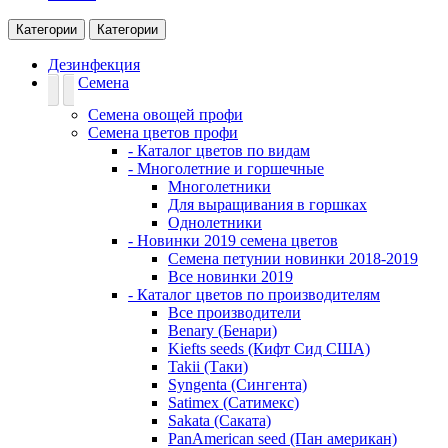
Категории
Категории
Дезинфекция
Семена
Семена овощей профи
Семена цветов профи
- Каталог цветов по видам
- Многолетние и горшечные
Многолетники
Для выращивания в горшках
Однолетники
- Новинки 2019 семена цветов
Семена петунии новинки 2018-2019
Все новинки 2019
- Каталог цветов по производителям
Все производители
Benary (Бенари)
Kiefts seeds (Кифт Сид США)
Takii (Таки)
Syngenta (Сингента)
Satimex (Сатимекс)
Sakata (Саката)
PanAmerican seed (Пан американ)