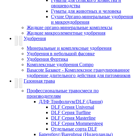
Гуматы для сельского хозяйства и
овощеводства
Гуматы для животных и человека
Сухие Органо-минеральные удобрения
и микроудобрения
Жидкие органо-минеральные комплексы
Жидкие микроэлементные удобрения
Удобрения
Минеральные и комплексные удобрения
Удобрения в небольшой фасовке
Удобрения Фертика
Комплексные удобрения Compo
Basacote Базакот - Комплексное гранулированное
удобрение длительного действия для питомников
Газонная трава
Профессиональные травосмеси по
производителям
ДЛФ Трифолиум/DLF (Дания)
DLF Серия Universal
DLF Серия Turfline
DLF Серия Masterline
DLF Серия Mommersteeg
Отдельные сорта DLF
Баренбруг/Barenbrug (Нидерланды)