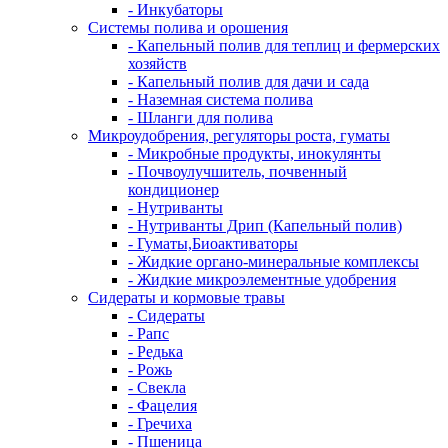
- Инкубаторы
Системы полива и орошения
- Капельный полив для теплиц и фермерских
хозяйств
- Капельный полив для дачи и сада
- Наземная система полива
- Шланги для полива
Микроудобрения, регуляторы роста, гуматы
- Микробные продукты, инокулянты
- Почвоулучшитель, почвенный
кондиционер
- Нутриванты
- Нутриванты Дрип (Капельный полив)
- Гуматы,Биоактиваторы
- Жидкие органо-минеральные комплексы
- Жидкие микроэлементные удобрения
Сидераты и кормовые травы
- Сидераты
- Рапс
- Редька
- Рожь
- Свекла
- Фацелия
- Гречиха
- Пшеница