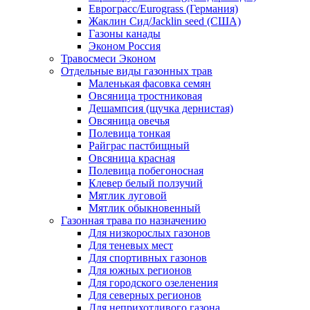
Еврограсс/Eurograss (Германия)
Жаклин Сид/Jacklin seed (США)
Газоны канады
Эконом Россия
Травосмеси Эконом
Отдельные виды газонных трав
Маленькая фасовка семян
Овсяница тростниковая
Дешампсия (щучка дернистая)
Овсяница овечья
Полевица тонкая
Райграс пастбищный
Овсяница красная
Полевица побегоносная
Клевер белый ползучий
Мятлик луговой
Мятлик обыкновенный
Газонная трава по назначению
Для низкорослых газонов
Для теневых мест
Для спортивных газонов
Для южных регионов
Для городского озеленения
Для северных регионов
Для неприхотливого газона