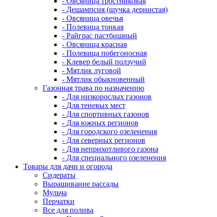
- Овсяница тростниковая
- Дешампсия (щучка дернистая)
- Овсяница овечья
- Полевица тонкая
- Райграс пастбищный
- Овсяница красная
- Полевица побегоносная
- Клевер белый ползучий
- Мятлик луговой
- Мятлик обыкновенный
Газонная трава по назначению
- Для низкорослых газонов
- Для теневых мест
- Для спортивных газонов
- Для южных регионов
- Для городского озеленения
- Для северных регионов
- Для неприхотливого газона
- Для специального озеленения
Товары для дачи и огорода
Сидераты
Выращивание рассады
Мульча
Перчатки
Все для полива