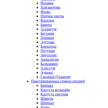
Ипомея
Хризантема
Флокс
Прочие цветы
Василек
Бакопа
Агератум
Бегония
Цинния
Эустома
Бархатцы
Петуния
Абутилон
Аквилегия
Бальзамин
Алиссум
Адонис
Гацания (Газания)
Пакетированные семена овощей
Брюква
Капуста кольраби
Капуста цветная
Щавель
Шпинат
Хрен