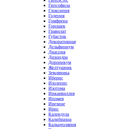
Гипоэстес
Гипсофила
Глоксиния
Годеция
Гомфрена
Горошек
Гравилат
Губастик
Декоративная
Дельфиниум
Диасция
Дихондра
Дороникум
Желтушник
Земляника
Иберис
Изолепис
Изотома
Инкарвиллея
Ипомея
Ирезине
Ирис
Календула
Калибрахоа
Кальцеолярия