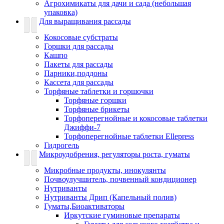
Агрохимикаты для дачи и сада (небольшая
упаковка)
Для выращивания рассады
Кокосовые субстраты
Горшки для рассады
Кашпо
Пакеты для рассады
Парники,поддоны
Кассета для рассады
Торфяные таблетки и горшочки
Торфяные горшки
Торфяные брикеты
Торфоперегнойные и кокосовые таблетки
Джиффи-7
Торфоперегнойные таблетки Ellepress
Гидрогель
Микроудобрения, регуляторы роста, гуматы
Микробные продукты, инокулянты
Почвоулучшитель, почвенный кондиционер
Нутриванты
Нутриванты Дрип (Капельный полив)
Гуматы,Биоактиваторы
Иркутские гуминовые препараты