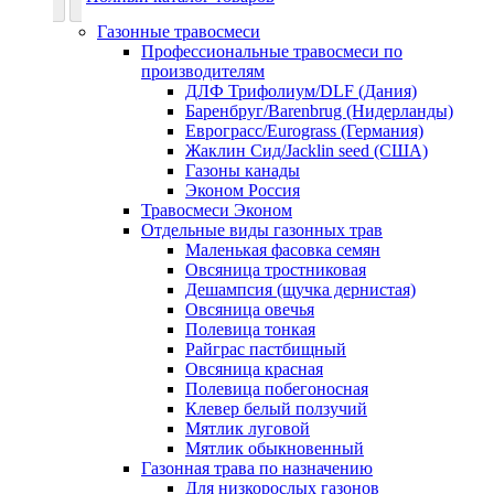
Газонные травосмеси
Профессиональные травосмеси по
производителям
ДЛФ Трифолиум/DLF (Дания)
Баренбруг/Barenbrug (Нидерланды)
Еврограсс/Eurograss (Германия)
Жаклин Сид/Jacklin seed (США)
Газоны канады
Эконом Россия
Травосмеси Эконом
Отдельные виды газонных трав
Маленькая фасовка семян
Овсяница тростниковая
Дешампсия (щучка дернистая)
Овсяница овечья
Полевица тонкая
Райграс пастбищный
Овсяница красная
Полевица побегоносная
Клевер белый ползучий
Мятлик луговой
Мятлик обыкновенный
Газонная трава по назначению
Для низкорослых газонов