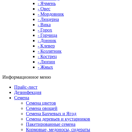
- Ячмень
- Овес
- Мордовник
- Люцерна
- Вика
- Горох
- Горчица
- Донник
- Клевер
- Козлятник
- Кострец
- Люпин
- Жмых
Информационное меню
Прайс-лист
Дезинфекция
Семена
Семена цветов
Семена овощей
Семена Бахчевых и Ягод
Семена деревьев и кустарников
Пакетированные семена
Кормовые, медоносы, сидераты