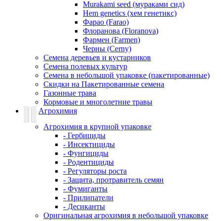
Murakami seed (мураками сид)
Hem genetics (хем генетикс)
Фарао (Farao)
Флоранова (Floranova)
Фармен (Farmen)
Черны (Cerny)
Семена деревьев и кустарников
Семена полевых культур
Семена в небольшой упаковке (пакетированные)
Скидки на Пакетированные семена
Газонные трава
Кормовые и многолетние травы
Агрохимия
Агрохимия в крупной упаковке
- Гербициды
- Инсектициды
- Фунгициды
- Родентициды
- Регуляторы роста
- Защита, протравитель семян
- Фумиганты
- Прилипатели
- Десиканты
Оригинальная агрохимия в небольшой упаковке