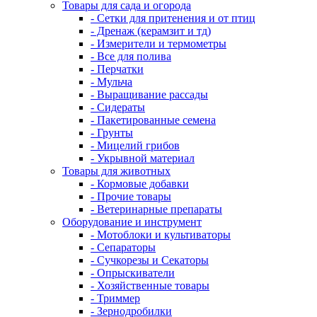
Товары для сада и огорода
- Сетки для притенения и от птиц
- Дренаж (керамзит и тд)
- Измерители и термометры
- Все для полива
- Перчатки
- Мульча
- Выращивание рассады
- Сидераты
- Пакетированные семена
- Грунты
- Мицелий грибов
- Укрывной материал
Товары для животных
- Кормовые добавки
- Прочие товары
- Ветеринарные препараты
Оборудование и инструмент
- Мотоблоки и культиваторы
- Сепараторы
- Сучкорезы и Секаторы
- Опрыскиватели
- Хозяйственные товары
- Триммер
- Зернодробилки