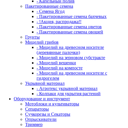
- Капельный полив
Пакетированные семена
- Семена Ягод
- Пакетированные семена бахчевых
- !Акция, распродажа!!
- Пакетированные семена цветов
- Пакетированные семена овощей
Грунты
Мицелий грибов
- Мицелий на древесном носителе
(деревянные палочки)
- Мицелий на зерновом субстракте
- Мицелий вешенки
- Мицелий на компосте
- Мицелий на древесном носителе с
гидрогелем
Укрывной материал
- Агротекс укрывной материал
- Колпаки для укрытия растений
Оборудование и инструмент
Мотоблоки и культиваторы
Сепараторы
Сучкорезы и Секаторы
Опрыскиватели
Триммер