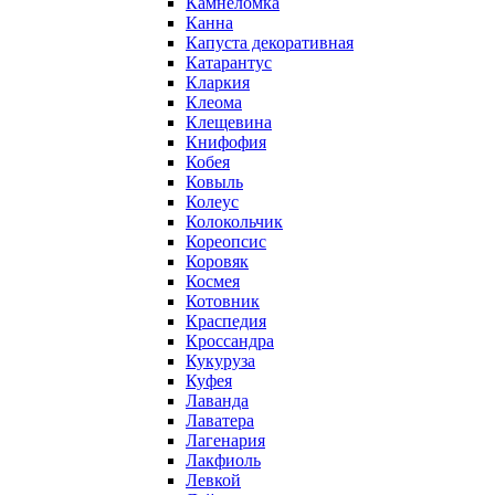
Камнеломка
Канна
Капуста декоративная
Катарантус
Кларкия
Клеома
Клещевина
Книфофия
Кобея
Ковыль
Колеус
Колокольчик
Кореопсис
Коровяк
Космея
Котовник
Краспедия
Кроссандра
Кукуруза
Куфея
Лаванда
Лаватера
Лагенария
Лакфиоль
Левкой