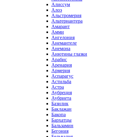
Алиссум
Алоэ
Альстромерия
Альтернантера
Амарант
Амми
Ангелония
Анемантеле
Анемона
Анютины глазки
Арабис
Аренария
Армерия
Аспарагус
Астильба
Астра
Аубреция
Аубриета
Базилик
Баклажан
Бакопа
Бархатцы
Бальзамин
Бегония
Бельвалия