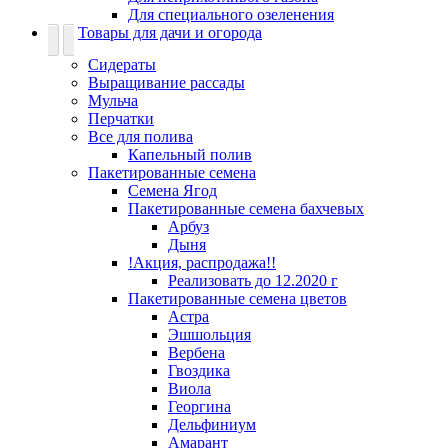
Для специального озеленения
Товары для дачи и огорода
Сидераты
Выращивание рассады
Мульча
Перчатки
Все для полива
Капельный полив
Пакетированные семена
Семена Ягод
Пакетированные семена бахчевых
Арбуз
Дыня
!Акция, распродажа!!
Реализовать до 12.2020 г
Пакетированные семена цветов
Астра
Эшшольция
Вербена
Гвоздика
Виола
Георгина
Дельфиниум
Амарант