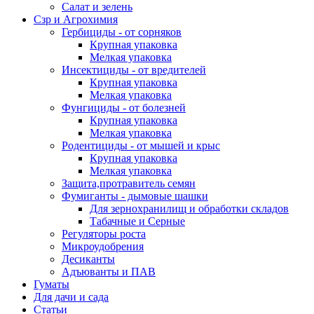
Салат и зелень
Сзр и Агрохимия
Гербициды - от сорняков
Крупная упаковка
Мелкая упаковка
Инсектициды - от вредителей
Крупная упаковка
Мелкая упаковка
Фунгициды - от болезней
Крупная упаковка
Мелкая упаковка
Родентициды - от мышей и крыс
Крупная упаковка
Мелкая упаковка
Защита,протравитель семян
Фумиганты - дымовые шашки
Для зернохранилищ и обработки складов
Табачные и Серные
Регуляторы роста
Микроудобрения
Десиканты
Адъюванты и ПАВ
Гуматы
Для дачи и сада
Статьи