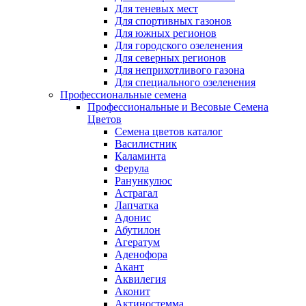
Для теневых мест
Для спортивных газонов
Для южных регионов
Для городского озеленения
Для северных регионов
Для неприхотливого газона
Для специального озеленения
Профессиональные семена
Профессиональные и Весовые Семена
Цветов
Семена цветов каталог
Василистник
Каламинта
Ферула
Ранункулюс
Астрагал
Лапчатка
Адонис
Абутилон
Агератум
Аденофора
Акант
Аквилегия
Аконит
Актиностемма