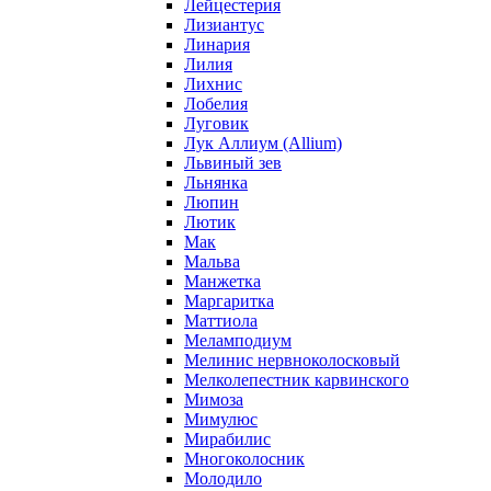
Лейцестерия
Лизиантус
Линария
Лилия
Лихнис
Лобелия
Луговик
Лук Аллиум (Allium)
Львиный зев
Льнянка
Люпин
Лютик
Мак
Мальва
Манжетка
Маргаритка
Маттиола
Меламподиум
Мелинис нервноколосковый
Мелколепестник карвинского
Мимоза
Мимулюс
Мирабилис
Многоколосник
Молодило