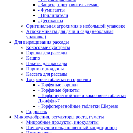
- Защита, протравитель семян
- Фумиганты
- Прилипатели
- Десиканты
Оригинальная агрохимия в небольшой упаковке
Агрохимикаты для дачи и сада (небольшая
упаковка)
Для выращивания рассады
Кокосовые субстраты
Горшки для рассады
Кашпо
Пакеты для рассады
Парники,поддоны
Кассета для рассады
Торфяные таблетки и горшочки
- Торфяные горшки
- Торфяные брикеты
- Торфоперегнойные и кокосовые таблетки
Джиффи-7
- Торфоперегнойные таблетки Ellepress
Гидрогель
Микроудобрения, регуляторы роста, гуматы
Микробные продукты, инокулянты
Почвоулучшитель, почвенный кондиционер
Нутриванты