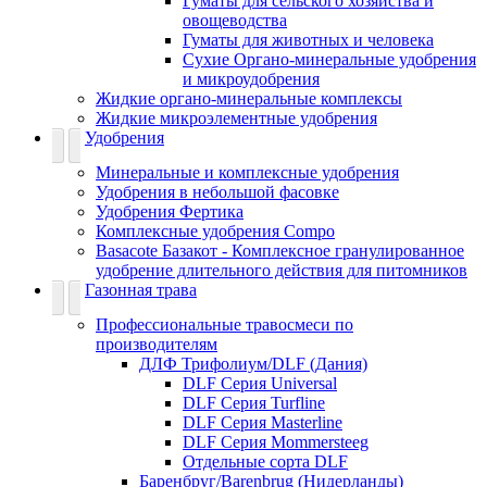
Гуматы для сельского хозяйства и
овощеводства
Гуматы для животных и человека
Сухие Органо-минеральные удобрения
и микроудобрения
Жидкие органо-минеральные комплексы
Жидкие микроэлементные удобрения
Удобрения
Минеральные и комплексные удобрения
Удобрения в небольшой фасовке
Удобрения Фертика
Комплексные удобрения Compo
Basacote Базакот - Комплексное гранулированное
удобрение длительного действия для питомников
Газонная трава
Профессиональные травосмеси по
производителям
ДЛФ Трифолиум/DLF (Дания)
DLF Серия Universal
DLF Серия Turfline
DLF Серия Masterline
DLF Серия Mommersteeg
Отдельные сорта DLF
Баренбруг/Barenbrug (Нидерланды)