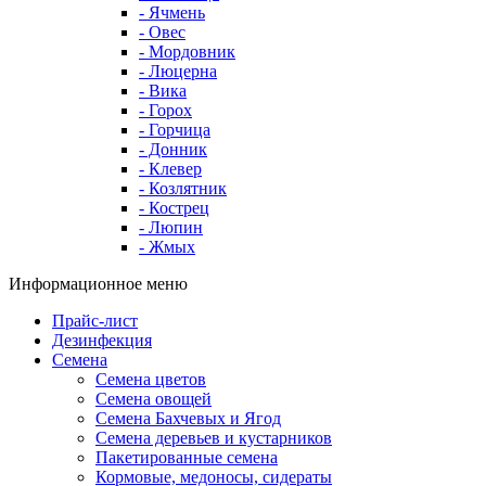
- Ячмень
- Овес
- Мордовник
- Люцерна
- Вика
- Горох
- Горчица
- Донник
- Клевер
- Козлятник
- Кострец
- Люпин
- Жмых
Информационное меню
Прайс-лист
Дезинфекция
Семена
Семена цветов
Семена овощей
Семена Бахчевых и Ягод
Семена деревьев и кустарников
Пакетированные семена
Кормовые, медоносы, сидераты