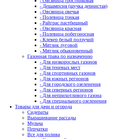
- Овсяница тростниковая
- Дешампсия (щучка дернистая)
- Овсяница овечья
- Полевица тонкая
- Райграс пастбищный
- Овсяница красная
- Полевица побегоносная
- Клевер белый ползучий
- Мятлик луговой
- Мятлик обыкновенный
Газонная трава по назначению
- Для низкорослых газонов
- Для теневых мест
- Для спортивных газонов
- Для южных регионов
- Для городского озеленения
- Для северных регионов
- Для неприхотливого газона
- Для специального озеленения
Товары для дачи и огорода
Сидераты
Выращивание рассады
Мульча
Перчатки
Все для полива