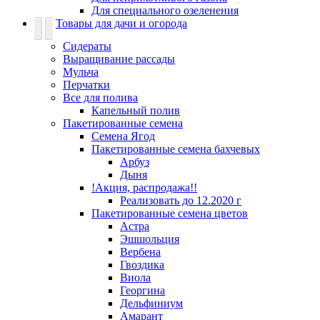
Для специального озеленения
Товары для дачи и огорода
Сидераты
Выращивание рассады
Мульча
Перчатки
Все для полива
Капельный полив
Пакетированные семена
Семена Ягод
Пакетированные семена бахчевых
Арбуз
Дыня
!Акция, распродажа!!
Реализовать до 12.2020 г
Пакетированные семена цветов
Астра
Эшшольция
Вербена
Гвоздика
Виола
Георгина
Дельфиниум
Амарант