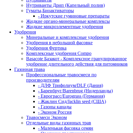
Нутриванты Дрип (Капельный полив)
Гуматы,Биоактиваторы
- Иркутские гуминовые препараты
Жидкие органо-минеральные комплексы
Жидкие микроэлементные удобрения
Удобрения
Минеральные и комплексные удобрения
Удобрения в небольшой фасовке
Удобрения Фертика
Комплексные удобрения Compo
Basacote Базакот - Комплексное гранулированное
удобрение длительного действия для питомников
Газонная трава
Профессиональные травосмеси по
производителям
- ДЛФ Трифолиум/DLF (Дания)
- Баренбруг/Barenbrug (Нидерланды)
- Еврограсс/Eurograss (Германия)
- Жаклин Сид/Jacklin seed (США)
- Газоны канады
- Эконом Россия
Травосмеси Эконом
Отдельные виды газонных трав
- Маленькая фасовка семян