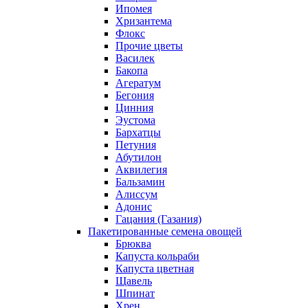
Ипомея
Хризантема
Флокс
Прочие цветы
Василек
Бакопа
Агератум
Бегония
Цинния
Эустома
Бархатцы
Петуния
Абутилон
Аквилегия
Бальзамин
Алиссум
Адонис
Гацания (Газания)
Пакетированные семена овощей
Брюква
Капуста кольраби
Капуста цветная
Щавель
Шпинат
Хрен