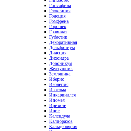
Гипоэстес
Гипсофила
Глоксиния
Годеция
Гомфрена
Горошек
Гравилат
Губастик
Декоративная
Дельфиниум
Диасция
Дихондра
Дороникум
Желтушник
Земляника
Иберис
Изолепис
Изотома
Инкарвиллея
Ипомея
Ирезине
Ирис
Календула
Калибрахоа
Кальцеолярия