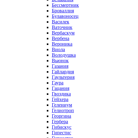
Бессмертник
Броваллия
Булавоносец
Василек
Ваточник
Вербаскум
Вербена
Вероника
Виола
Володушка
Вьюнок
Газания
Гайлардия
Гаультерия
Гаура
Гацания
Гвоздика
Гейхера
Гелениум
Гелиотроп
Георгина
Гербера
Гибискус
Гипестис