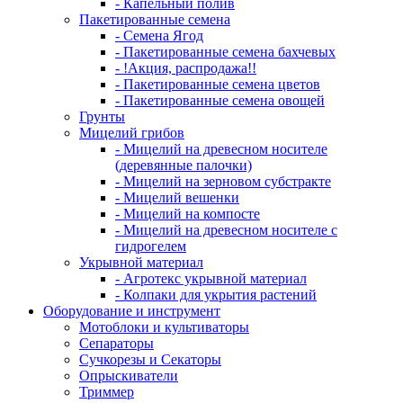
- Капельный полив
Пакетированные семена
- Семена Ягод
- Пакетированные семена бахчевых
- !Акция, распродажа!!
- Пакетированные семена цветов
- Пакетированные семена овощей
Грунты
Мицелий грибов
- Мицелий на древесном носителе
(деревянные палочки)
- Мицелий на зерновом субстракте
- Мицелий вешенки
- Мицелий на компосте
- Мицелий на древесном носителе с
гидрогелем
Укрывной материал
- Агротекс укрывной материал
- Колпаки для укрытия растений
Оборудование и инструмент
Мотоблоки и культиваторы
Сепараторы
Сучкорезы и Секаторы
Опрыскиватели
Триммер