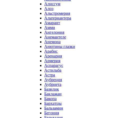
Алиссум
Алоэ
Альстромерия
Альтернантера
Амарант
Амми
Ангелония
Анемантеле
Анемона
Анютины глазки
Арабис
Аренария
Армерия
Аспарагус
Астильба
Астра
Аубреция
Аубриета
Базилик
Баклажан
Бакопа
Бархатцы
Бальзамин
Бегония
Бельвалия