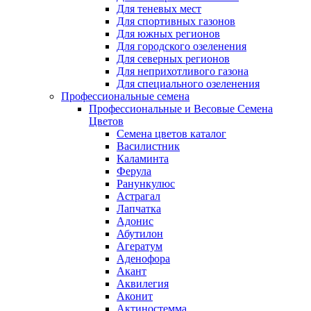
Для теневых мест
Для спортивных газонов
Для южных регионов
Для городского озеленения
Для северных регионов
Для неприхотливого газона
Для специального озеленения
Профессиональные семена
Профессиональные и Весовые Семена
Цветов
Семена цветов каталог
Василистник
Каламинта
Ферула
Ранункулюс
Астрагал
Лапчатка
Адонис
Абутилон
Агератум
Аденофора
Акант
Аквилегия
Аконит
Актиностемма