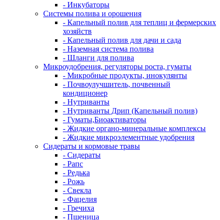
- Инкубаторы
Системы полива и орошения
- Капельный полив для теплиц и фермерских
хозяйств
- Капельный полив для дачи и сада
- Наземная система полива
- Шланги для полива
Микроудобрения, регуляторы роста, гуматы
- Микробные продукты, инокулянты
- Почвоулучшитель, почвенный
кондиционер
- Нутриванты
- Нутриванты Дрип (Капельный полив)
- Гуматы,Биоактиваторы
- Жидкие органо-минеральные комплексы
- Жидкие микроэлементные удобрения
Сидераты и кормовые травы
- Сидераты
- Рапс
- Редька
- Рожь
- Свекла
- Фацелия
- Гречиха
- Пшеница