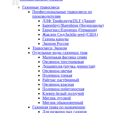
Газонные травосмеси
Профессиональные травосмеси по
производителям
ДЛФ Трифолиум/DLF (Дания)
Баренбруг/Barenbrug (Нидерланды)
Еврограсс/Eurograss (Германия)
Жаклин Сид/Jacklin seed (США)
Газоны канады
Эконом Россия
Травосмеси Эконом
Отдельные виды газонных трав
Маленькая фасовка семян
Овсяница тростниковая
Дешампсия (щучка дернистая)
Овсяница овечья
Полевица тонкая
Райграс пастбищный
Овсяница красная
Полевица побегоносная
Клевер белый ползучий
Мятлик луговой
Мятлик обыкновенный
Газонная трава по назначению
Для низкорослых газонов