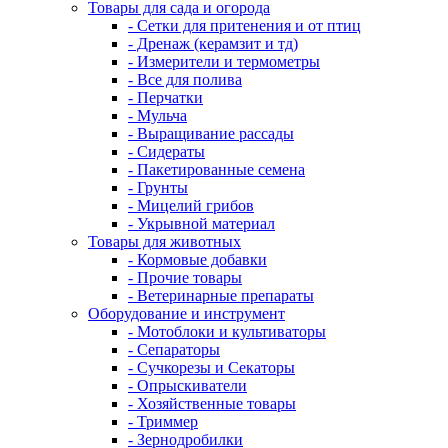
Товары для сада и огорода
- Сетки для притенения и от птиц
- Дренаж (керамзит и тд)
- Измерители и термометры
- Все для полива
- Перчатки
- Мульча
- Выращивание рассады
- Сидераты
- Пакетированные семена
- Грунты
- Мицелий грибов
- Укрывной материал
Товары для животных
- Кормовые добавки
- Прочие товары
- Ветеринарные препараты
Оборудование и инструмент
- Мотоблоки и культиваторы
- Сепараторы
- Сучкорезы и Секаторы
- Опрыскиватели
- Хозяйственные товары
- Триммер
- Зернодробилки