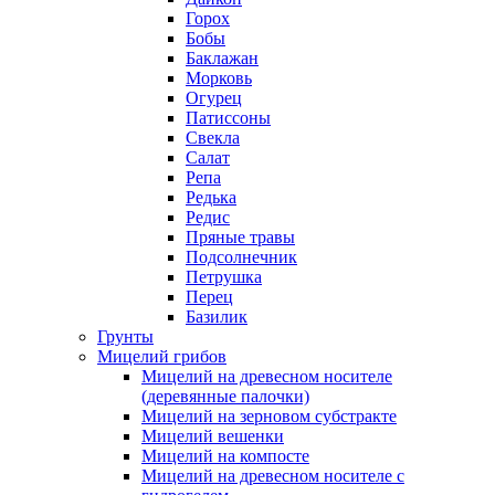
Горох
Бобы
Баклажан
Морковь
Огурец
Патиссоны
Свекла
Салат
Репа
Редька
Редис
Пряные травы
Подсолнечник
Петрушка
Перец
Базилик
Грунты
Мицелий грибов
Мицелий на древесном носителе
(деревянные палочки)
Мицелий на зерновом субстракте
Мицелий вешенки
Мицелий на компосте
Мицелий на древесном носителе с