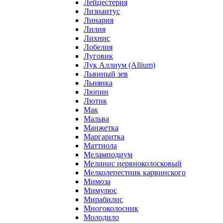
Лейцестерия
Лизиантус
Линария
Лилия
Лихнис
Лобелия
Луговик
Лук Аллиум (Allium)
Львиный зев
Льнянка
Люпин
Лютик
Мак
Мальва
Манжетка
Маргаритка
Маттиола
Меламподиум
Мелинис нервноколосковый
Мелколепестник карвинского
Мимоза
Мимулюс
Мирабилис
Многоколосник
Молодило