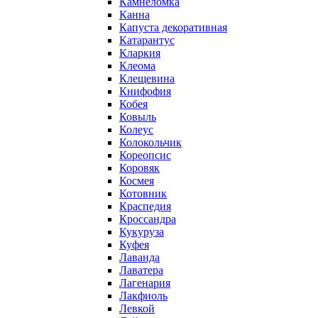
Камнеломка
Канна
Капуста декоративная
Катарантус
Кларкия
Клеома
Клещевина
Книфофия
Кобея
Ковыль
Колеус
Колокольчик
Кореопсис
Коровяк
Космея
Котовник
Краспедия
Кроссандра
Кукуруза
Куфея
Лаванда
Лаватера
Лагенария
Лакфиоль
Левкой