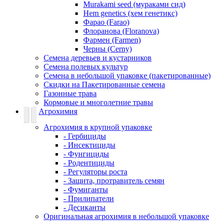
Murakami seed (мураками сид)
Hem genetics (хем генетикс)
Фарао (Farao)
Флоранова (Floranova)
Фармен (Farmen)
Черны (Cerny)
Семена деревьев и кустарников
Семена полевых культур
Семена в небольшой упаковке (пакетированные)
Скидки на Пакетированные семена
Газонные трава
Кормовые и многолетние травы
Агрохимия
Агрохимия в крупной упаковке
- Гербициды
- Инсектициды
- Фунгициды
- Родентициды
- Регуляторы роста
- Защита, протравитель семян
- Фумиганты
- Прилипатели
- Десиканты
Оригинальная агрохимия в небольшой упаковке