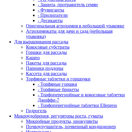
- Защита, протравитель семян
- Фумиганты
- Прилипатели
- Десиканты
Оригинальная агрохимия в небольшой упаковке
Агрохимикаты для дачи и сада (небольшая
упаковка)
Для выращивания рассады
Кокосовые субстраты
Горшки для рассады
Кашпо
Пакеты для рассады
Парники,поддоны
Кассета для рассады
Торфяные таблетки и горшочки
- Торфяные горшки
- Торфяные брикеты
- Торфоперегнойные и кокосовые таблетки
Джиффи-7
- Торфоперегнойные таблетки Ellepress
Гидрогель
Микроудобрения, регуляторы роста, гуматы
Микробные продукты, инокулянты
Почвоулучшитель, почвенный кондиционер
Нутриванты