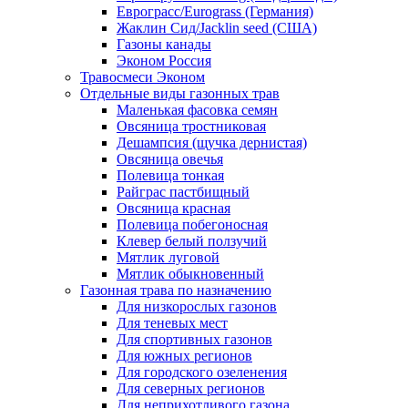
Еврограсс/Eurograss (Германия)
Жаклин Сид/Jacklin seed (США)
Газоны канады
Эконом Россия
Травосмеси Эконом
Отдельные виды газонных трав
Маленькая фасовка семян
Овсяница тростниковая
Дешампсия (щучка дернистая)
Овсяница овечья
Полевица тонкая
Райграс пастбищный
Овсяница красная
Полевица побегоносная
Клевер белый ползучий
Мятлик луговой
Мятлик обыкновенный
Газонная трава по назначению
Для низкорослых газонов
Для теневых мест
Для спортивных газонов
Для южных регионов
Для городского озеленения
Для северных регионов
Для неприхотливого газона