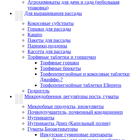
Агрохимикаты для дачи и сада (небольшая
упаковка)
Для выращивания рассады
Кокосовые субстраты
Горшки для рассады
Кашпо
Пакеты для рассады
Парники,поддоны
Кассета для рассады
Торфяные таблетки и горшочки
Торфяные горшки
Торфяные брикеты
Торфоперегнойные и кокосовые таблетки
Джиффи-7
Торфоперегнойные таблетки Ellepress
Гидрогель
Микроудобрения, регуляторы роста, гуматы
Микробные продукты, инокулянты
Почвоулучшитель, почвенный кондиционер
Нутриванты
Нутриванты Дрип (Капельный полив)
Гуматы,Биоактиваторы
Иркутские гуминовые препараты