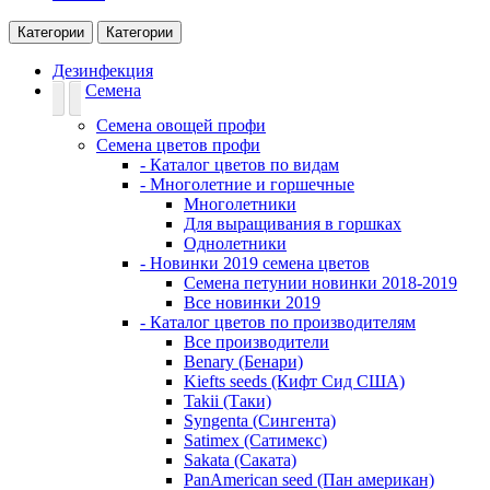
Категории
Категории
Дезинфекция
Семена
Семена овощей профи
Семена цветов профи
- Каталог цветов по видам
- Многолетние и горшечные
Многолетники
Для выращивания в горшках
Однолетники
- Новинки 2019 семена цветов
Семена петунии новинки 2018-2019
Все новинки 2019
- Каталог цветов по производителям
Все производители
Benary (Бенари)
Kiefts seeds (Кифт Сид США)
Takii (Таки)
Syngenta (Сингента)
Satimex (Сатимекс)
Sakata (Саката)
PanAmerican seed (Пан американ)