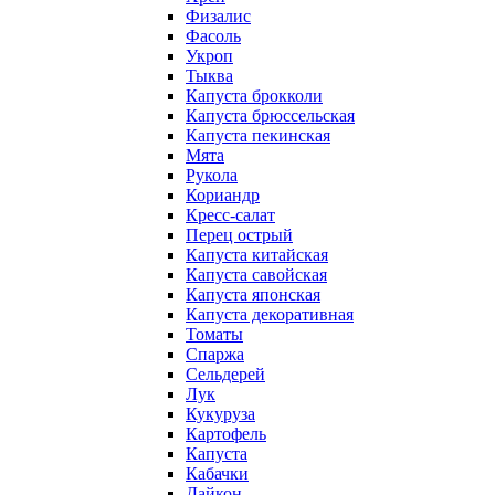
Физалис
Фасоль
Укроп
Тыква
Капуста брокколи
Капуста брюссельская
Капуста пекинская
Мята
Рукола
Кориандр
Кресс-салат
Перец острый
Капуста китайская
Капуста савойская
Капуста японская
Капуста декоративная
Томаты
Спаржа
Сельдерей
Лук
Кукуруза
Картофель
Капуста
Кабачки
Дайкон