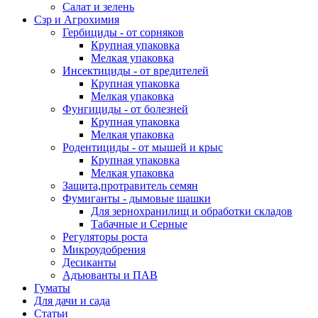
Салат и зелень
Сзр и Агрохимия
Гербициды - от сорняков
Крупная упаковка
Мелкая упаковка
Инсектициды - от вредителей
Крупная упаковка
Мелкая упаковка
Фунгициды - от болезней
Крупная упаковка
Мелкая упаковка
Родентициды - от мышей и крыс
Крупная упаковка
Мелкая упаковка
Защита,протравитель семян
Фумиганты - дымовые шашки
Для зернохранилищ и обработки складов
Табачные и Серные
Регуляторы роста
Микроудобрения
Десиканты
Адъюванты и ПАВ
Гуматы
Для дачи и сада
Статьи