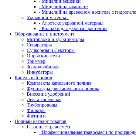
- Мицелий вешенки
- Мицелий на компосте
- Мицелий на древесном носителе с гидрогел
Укрывной материал
- Агротекс укрывной материал
- Колпаки для укрытия растений
Оборудование и инструмент
Мотоблоки и культиваторы
Сепараторы
Сучкорезы и Секаторы
Опрыскиватели
Триммер
Зернодробилки
Инкубаторы
Капельный полив
Комплекты капельного полива
Фурнитура для капельного полива
Внесение удобрений
Лента капельная
Трубопроводы
Фильтры
Фитинги
Полный каталог товаров
Газонные травосмеси
- Профессиональные травосмеси по производ