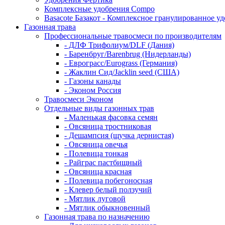
Комплексные удобрения Compo
Basacote Базакот - Комплексное гранулированное у
Газонная трава
Профессиональные травосмеси по производителям
- ДЛФ Трифолиум/DLF (Дания)
- Баренбруг/Barenbrug (Нидерланды)
- Еврограсс/Eurograss (Германия)
- Жаклин Сид/Jacklin seed (США)
- Газоны канады
- Эконом Россия
Травосмеси Эконом
Отдельные виды газонных трав
- Маленькая фасовка семян
- Овсяница тростниковая
- Дешампсия (щучка дернистая)
- Овсяница овечья
- Полевица тонкая
- Райграс пастбищный
- Овсяница красная
- Полевица побегоносная
- Клевер белый ползучий
- Мятлик луговой
- Мятлик обыкновенный
Газонная трава по назначению