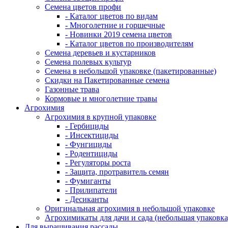
Семена цветов профи
- Каталог цветов по видам
- Многолетние и горшечные
- Новинки 2019 семена цветов
- Каталог цветов по производителям
Семена деревьев и кустарников
Семена полевых культур
Семена в небольшой упаковке (пакетированные)
Скидки на Пакетированные семена
Газонные трава
Кормовые и многолетние травы
Агрохимия
Агрохимия в крупной упаковке
- Гербициды
- Инсектициды
- Фунгициды
- Родентициды
- Регуляторы роста
- Защита, протравитель семян
- Фумиганты
- Прилипатели
- Десиканты
Оригинальная агрохимия в небольшой упаковке
Агрохимикаты для дачи и сада (небольшая упаковка
Для выращивания рассады