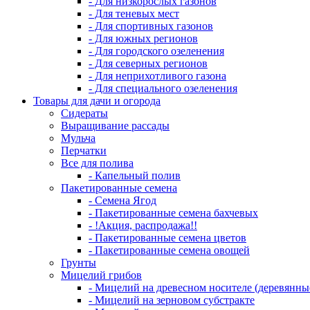
- Для низкорослых газонов
- Для теневых мест
- Для спортивных газонов
- Для южных регионов
- Для городского озеленения
- Для северных регионов
- Для неприхотливого газона
- Для специального озеленения
Товары для дачи и огорода
Сидераты
Выращивание рассады
Мульча
Перчатки
Все для полива
- Капельный полив
Пакетированные семена
- Семена Ягод
- Пакетированные семена бахчевых
- !Акция, распродажа!!
- Пакетированные семена цветов
- Пакетированные семена овощей
Грунты
Мицелий грибов
- Мицелий на древесном носителе (деревянны
- Мицелий на зерновом субстракте