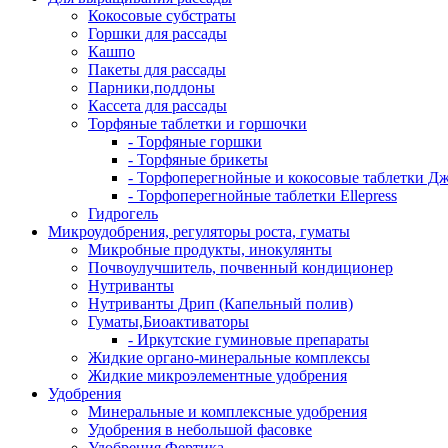
Кокосовые субстраты
Горшки для рассады
Кашпо
Пакеты для рассады
Парники,поддоны
Кассета для рассады
Торфяные таблетки и горшочки
- Торфяные горшки
- Торфяные брикеты
- Торфоперегнойные и кокосовые таблетки Д
- Торфоперегнойные таблетки Ellepress
Гидрогель
Микроудобрения, регуляторы роста, гуматы
Микробные продукты, инокулянты
Почвоулучшитель, почвенный кондиционер
Нутриванты
Нутриванты Дрип (Капельный полив)
Гуматы,Биоактиваторы
- Иркутские гуминовые препараты
Жидкие органо-минеральные комплексы
Жидкие микроэлементные удобрения
Удобрения
Минеральные и комплексные удобрения
Удобрения в небольшой фасовке
Удобрения Фертика