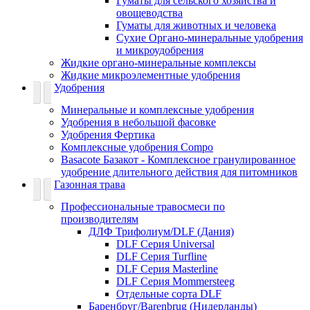
Гуматы для сельского хозяйства и
овощеводства
Гуматы для животных и человека
Сухие Органо-минеральные удобрения
и микроудобрения
Жидкие органо-минеральные комплексы
Жидкие микроэлементные удобрения
Удобрения
Минеральные и комплексные удобрения
Удобрения в небольшой фасовке
Удобрения Фертика
Комплексные удобрения Compo
Basacote Базакот - Комплексное гранулированное
удобрение длительного действия для питомников
Газонная трава
Профессиональные травосмеси по
производителям
ДЛФ Трифолиум/DLF (Дания)
DLF Серия Universal
DLF Серия Turfline
DLF Серия Masterline
DLF Серия Mommersteeg
Отдельные сорта DLF
Баренбруг/Barenbrug (Нидерланды)