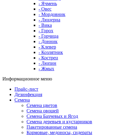
- Ячмень
- Овес
- Мордовник
- Люцерна
- Вика
- Горох
- Горчица
- Донник
- Клевер
- Козлятник
- Кострец
- Люпин
- Жмых
Информационное меню
Прайс-лист
Дезинфекция
Семена
Семена цветов
Семена овощей
Семена Бахчевых и Ягод
Семена деревьев и кустарников
Пакетированные семена
Кормовые, медоносы, сидераты