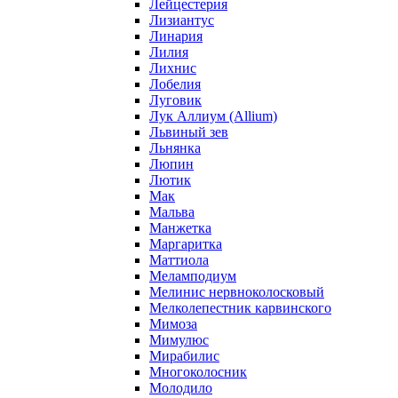
Лейцестерия
Лизиантус
Линария
Лилия
Лихнис
Лобелия
Луговик
Лук Аллиум (Allium)
Львиный зев
Льнянка
Люпин
Лютик
Мак
Мальва
Манжетка
Маргаритка
Маттиола
Меламподиум
Мелинис нервноколосковый
Мелколепестник карвинского
Мимоза
Мимулюс
Мирабилис
Многоколосник
Молодило