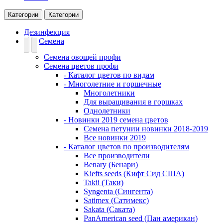
Категории
Категории
Дезинфекция
Семена
Семена овощей профи
Семена цветов профи
- Каталог цветов по видам
- Многолетние и горшечные
Многолетники
Для выращивания в горшках
Однолетники
- Новинки 2019 семена цветов
Семена петунии новинки 2018-2019
Все новинки 2019
- Каталог цветов по производителям
Все производители
Benary (Бенари)
Kiefts seeds (Кифт Сид США)
Takii (Таки)
Syngenta (Сингента)
Satimex (Сатимекс)
Sakata (Саката)
PanAmerican seed (Пан американ)