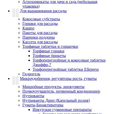
Агрохимикаты для дачи и сада (небольшая
упаковка)
Для выращивания рассады
Кокосовые субстраты
Горшки для рассады
Кашпо
Пакеты для рассады
Парники,поддоны
Кассета для рассады
Торфяные таблетки и горшочки
Торфяные горшки
Торфяные брикеты
Торфоперегнойные и кокосовые таблетки
Джиффи-7
Торфоперегнойные таблетки Ellepress
Гидрогель
Микроудобрения, регуляторы роста, гуматы
Микробные продукты, инокулянты
Почвоулучшитель, почвенный кондиционер
Нутриванты
Нутриванты Дрип (Капельный полив)
Гуматы,Биоактиваторы
Иркутские гуминовые препараты