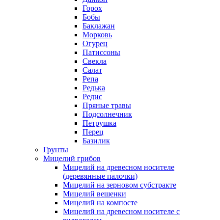
Горох
Бобы
Баклажан
Морковь
Огурец
Патиссоны
Свекла
Салат
Репа
Редька
Редис
Пряные травы
Подсолнечник
Петрушка
Перец
Базилик
Грунты
Мицелий грибов
Мицелий на древесном носителе
(деревянные палочки)
Мицелий на зерновом субстракте
Мицелий вешенки
Мицелий на компосте
Мицелий на древесном носителе с