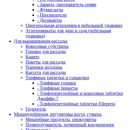
- Защита, протравитель семян
- Фумиганты
- Прилипатели
- Десиканты
Оригинальная агрохимия в небольшой упаковке
Агрохимикаты для дачи и сада (небольшая
упаковка)
Для выращивания рассады
Кокосовые субстраты
Горшки для рассады
Кашпо
Пакеты для рассады
Парники,поддоны
Кассета для рассады
Торфяные таблетки и горшочки
- Торфяные горшки
- Торфяные брикеты
- Торфоперегнойные и кокосовые таблетки
Джиффи-7
- Торфоперегнойные таблетки Ellepress
Гидрогель
Микроудобрения, регуляторы роста, гуматы
Микробные продукты, инокулянты
Почвоулучшитель, почвенный кондиционер
Нутриванты