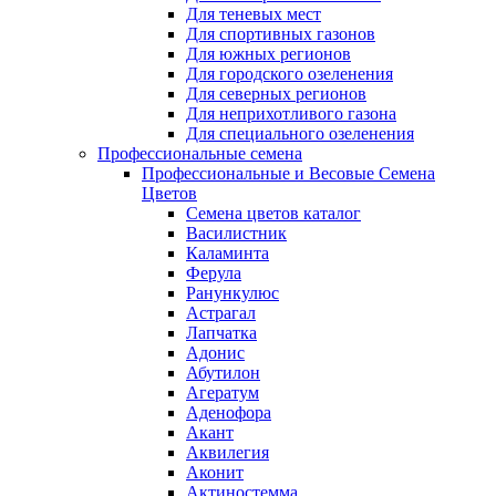
Для теневых мест
Для спортивных газонов
Для южных регионов
Для городского озеленения
Для северных регионов
Для неприхотливого газона
Для специального озеленения
Профессиональные семена
Профессиональные и Весовые Семена
Цветов
Семена цветов каталог
Василистник
Каламинта
Ферула
Ранункулюс
Астрагал
Лапчатка
Адонис
Абутилон
Агератум
Аденофора
Акант
Аквилегия
Аконит
Актиностемма