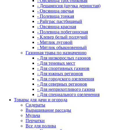
- Овсяница тростниковая
- Дешампсия (щучка дернистая)
- Овсяница овечья
- Полевица тонкая
- Райграс пастбищный
- Овсяница красная
- Полевица побегоносная
- Клевер белый ползучий
- Мятлик луговой
- Мятлик обыкновенный
Газонная трава по назначению
- Для низкорослых газонов
- Для теневых мест
- Для спортивных газонов
- Для южных регионов
- Для городского озеленения
- Для северных регионов
- Для неприхотливого газона
- Для специального озеленения
Товары для дачи и огорода
Сидераты
Выращивание рассады
Мульча
Перчатки
Все для полива