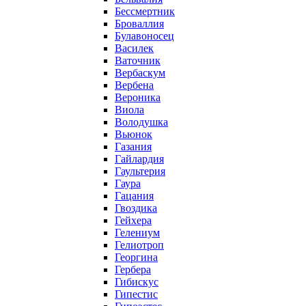
Бессмертник
Броваллия
Булавоносец
Василек
Ваточник
Вербаскум
Вербена
Вероника
Виола
Володушка
Вьюнок
Газания
Гайлардия
Гаультерия
Гаура
Гацания
Гвоздика
Гейхера
Гелениум
Гелиотроп
Георгина
Гербера
Гибискус
Гипестис