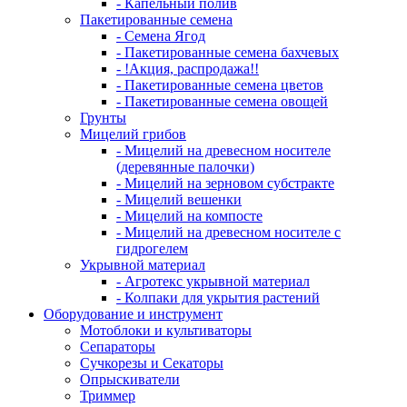
- Капельный полив
Пакетированные семена
- Семена Ягод
- Пакетированные семена бахчевых
- !Акция, распродажа!!
- Пакетированные семена цветов
- Пакетированные семена овощей
Грунты
Мицелий грибов
- Мицелий на древесном носителе
(деревянные палочки)
- Мицелий на зерновом субстракте
- Мицелий вешенки
- Мицелий на компосте
- Мицелий на древесном носителе с
гидрогелем
Укрывной материал
- Агротекс укрывной материал
- Колпаки для укрытия растений
Оборудование и инструмент
Мотоблоки и культиваторы
Сепараторы
Сучкорезы и Секаторы
Опрыскиватели
Триммер