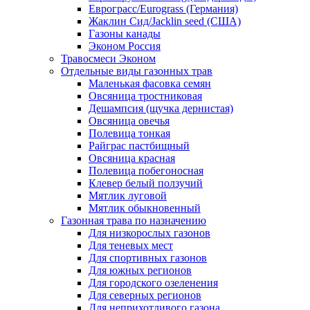
Еврограсс/Eurograss (Германия)
Жаклин Сид/Jacklin seed (США)
Газоны канады
Эконом Россия
Травосмеси Эконом
Отдельные виды газонных трав
Маленькая фасовка семян
Овсяница тростниковая
Дешампсия (щучка дернистая)
Овсяница овечья
Полевица тонкая
Райграс пастбищный
Овсяница красная
Полевица побегоносная
Клевер белый ползучий
Мятлик луговой
Мятлик обыкновенный
Газонная трава по назначению
Для низкорослых газонов
Для теневых мест
Для спортивных газонов
Для южных регионов
Для городского озеленения
Для северных регионов
Для неприхотливого газона