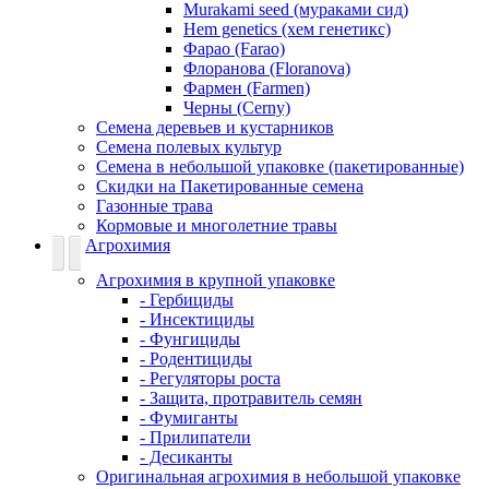
Murakami seed (мураками сид)
Hem genetics (хем генетикс)
Фарао (Farao)
Флоранова (Floranova)
Фармен (Farmen)
Черны (Cerny)
Семена деревьев и кустарников
Семена полевых культур
Семена в небольшой упаковке (пакетированные)
Скидки на Пакетированные семена
Газонные трава
Кормовые и многолетние травы
Агрохимия
Агрохимия в крупной упаковке
- Гербициды
- Инсектициды
- Фунгициды
- Родентициды
- Регуляторы роста
- Защита, протравитель семян
- Фумиганты
- Прилипатели
- Десиканты
Оригинальная агрохимия в небольшой упаковке