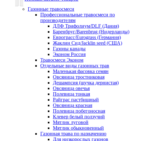
Газонные травосмеси
Профессиональные травосмеси по
производителям
ДЛФ Трифолиум/DLF (Дания)
Баренбруг/Barenbrug (Нидерланды)
Еврограсс/Eurograss (Германия)
Жаклин Сид/Jacklin seed (США)
Газоны канады
Эконом Россия
Травосмеси Эконом
Отдельные виды газонных трав
Маленькая фасовка семян
Овсяница тростниковая
Дешампсия (щучка дернистая)
Овсяница овечья
Полевица тонкая
Райграс пастбищный
Овсяница красная
Полевица побегоносная
Клевер белый ползучий
Мятлик луговой
Мятлик обыкновенный
Газонная трава по назначению
Для низкорослых газонов