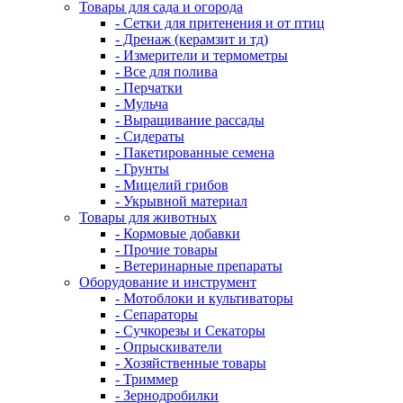
Товары для сада и огорода
- Сетки для притенения и от птиц
- Дренаж (керамзит и тд)
- Измерители и термометры
- Все для полива
- Перчатки
- Мульча
- Выращивание рассады
- Сидераты
- Пакетированные семена
- Грунты
- Мицелий грибов
- Укрывной материал
Товары для животных
- Кормовые добавки
- Прочие товары
- Ветеринарные препараты
Оборудование и инструмент
- Мотоблоки и культиваторы
- Сепараторы
- Сучкорезы и Секаторы
- Опрыскиватели
- Хозяйственные товары
- Триммер
- Зернодробилки