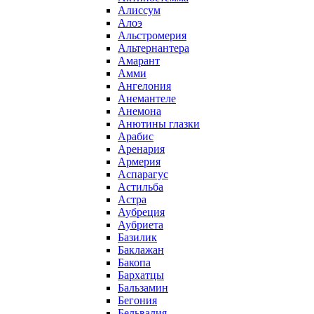
Алиссум
Алоэ
Альстромерия
Альтернантера
Амарант
Амми
Ангелония
Анемантеле
Анемона
Анютины глазки
Арабис
Аренария
Армерия
Аспарагус
Астильба
Астра
Аубреция
Аубриета
Базилик
Баклажан
Бакопа
Бархатцы
Бальзамин
Бегония
Бельвалия