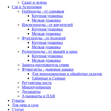
Салат и зелень
Сзр и Агрохимия
Гербициды - от сорняков
Крупная упаковка
Мелкая упаковка
Инсектициды - от вредителей
Крупная упаковка
Мелкая упаковка
Фунгициды - от болезней
Крупная упаковка
Мелкая упаковка
Родентициды - от мышей и крыс
Крупная упаковка
Мелкая упаковка
Защита,протравитель семян
Фумиганты - дымовые шашки
Для зернохранилищ и обработки складов
Табачные и Серные
Регуляторы роста
Микроудобрения
Десиканты
Адъюванты и ПАВ
Гуматы
Для дачи и сада
Статьи