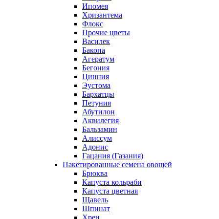
Ипомея
Хризантема
Флокс
Прочие цветы
Василек
Бакопа
Агератум
Бегония
Цинния
Эустома
Бархатцы
Петуния
Абутилон
Аквилегия
Бальзамин
Алиссум
Адонис
Гацания (Газания)
Пакетированные семена овощей
Брюква
Капуста кольраби
Капуста цветная
Щавель
Шпинат
Хрен