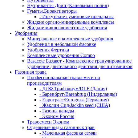
Нутриванты Дрип (Капельный полив)
Гуматы,Биоактиваторы
- Иркутские гуминовые препараты
Жидкие органо-минеральные комплексы
Жидкие микроэлементные удобрения
Удобрения
Минеральные и комплексные удобрения
Удобрения в небольшой фасовке
Удобрения Фертика
Комплексные удобрения Compo
Basacote Базакот - Комплексное гранулированное
удобрение длительного действия для питомников
Газонная трава
Профессиональные травосмеси по
производителям
- ДЛФ Трифолиум/DLF (Дания)
- Баренбруг/Barenbrug (Нидерланды)
- Еврограсс/Eurograss (Германия)
- Жаклин Сид/Jacklin seed (США)
- Газоны канады
- Эконом Россия
Травосмеси Эконом
Отдельные виды газонных трав
- Маленькая фасовка семян