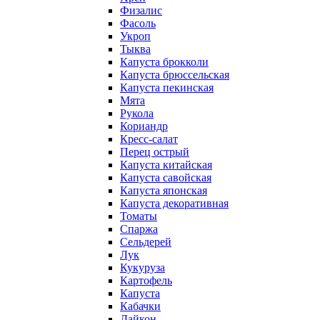
Физалис
Фасоль
Укроп
Тыква
Капуста брокколи
Капуста брюссельская
Капуста пекинская
Мята
Рукола
Кориандр
Кресс-салат
Перец острый
Капуста китайская
Капуста савойская
Капуста японская
Капуста декоративная
Томаты
Спаржа
Сельдерей
Лук
Кукуруза
Картофель
Капуста
Кабачки
Дайкон