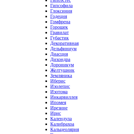
Гипоэстес
Гипсофила
Глоксиния
Годеция
Гомфрена
Горошек
Гравилат
Губастик
Декоративная
Дельфиниум
Диасция
Дихондра
Дороникум
Желтушник
Земляника
Иберис
Изолепис
Изотома
Инкарвиллея
Ипомея
Ирезине
Ирис
Календула
Калибрахоа
Кальцеолярия