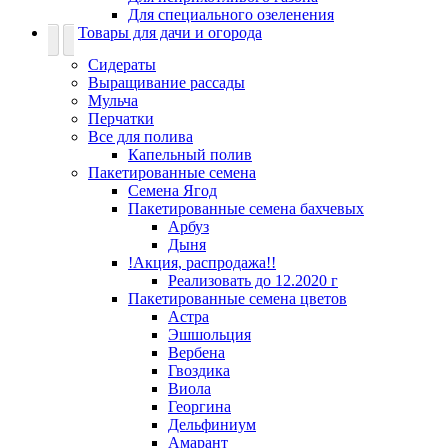
Для специального озеленения
Товары для дачи и огорода
Сидераты
Выращивание рассады
Мульча
Перчатки
Все для полива
Капельный полив
Пакетированные семена
Семена Ягод
Пакетированные семена бахчевых
Арбуз
Дыня
!Акция, распродажа!!
Реализовать до 12.2020 г
Пакетированные семена цветов
Астра
Эшшольция
Вербена
Гвоздика
Виола
Георгина
Дельфиниум
Амарант