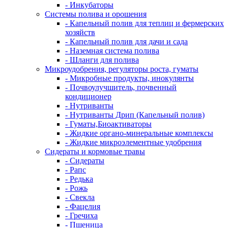
- Инкубаторы
Системы полива и орошения
- Капельный полив для теплиц и фермерских
хозяйств
- Капельный полив для дачи и сада
- Наземная система полива
- Шланги для полива
Микроудобрения, регуляторы роста, гуматы
- Микробные продукты, инокулянты
- Почвоулучшитель, почвенный
кондиционер
- Нутриванты
- Нутриванты Дрип (Капельный полив)
- Гуматы,Биоактиваторы
- Жидкие органо-минеральные комплексы
- Жидкие микроэлементные удобрения
Сидераты и кормовые травы
- Сидераты
- Рапс
- Редька
- Рожь
- Свекла
- Фацелия
- Гречиха
- Пшеница