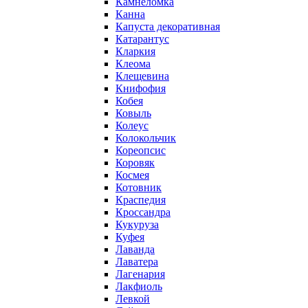
Камнеломка
Канна
Капуста декоративная
Катарантус
Кларкия
Клеома
Клещевина
Книфофия
Кобея
Ковыль
Колеус
Колокольчик
Кореопсис
Коровяк
Космея
Котовник
Краспедия
Кроссандра
Кукуруза
Куфея
Лаванда
Лаватера
Лагенария
Лакфиоль
Левкой