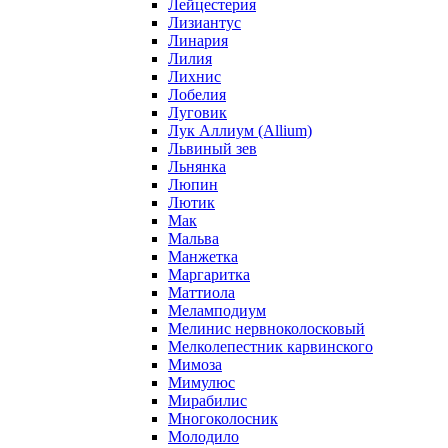
Лейцестерия
Лизиантус
Линария
Лилия
Лихнис
Лобелия
Луговик
Лук Аллиум (Allium)
Львиный зев
Льнянка
Люпин
Лютик
Мак
Мальва
Манжетка
Маргаритка
Маттиола
Меламподиум
Мелинис нервноколосковый
Мелколепестник карвинского
Мимоза
Мимулюс
Мирабилис
Многоколосник
Молодило