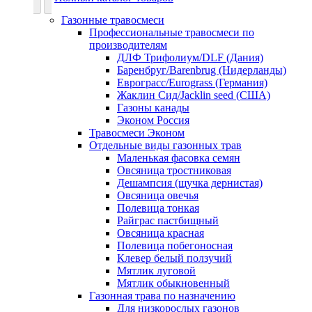
Газонные травосмеси
Профессиональные травосмеси по
производителям
ДЛФ Трифолиум/DLF (Дания)
Баренбруг/Barenbrug (Нидерланды)
Еврограсс/Eurograss (Германия)
Жаклин Сид/Jacklin seed (США)
Газоны канады
Эконом Россия
Травосмеси Эконом
Отдельные виды газонных трав
Маленькая фасовка семян
Овсяница тростниковая
Дешампсия (щучка дернистая)
Овсяница овечья
Полевица тонкая
Райграс пастбищный
Овсяница красная
Полевица побегоносная
Клевер белый ползучий
Мятлик луговой
Мятлик обыкновенный
Газонная трава по назначению
Для низкорослых газонов