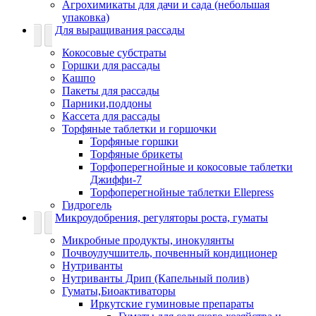
Агрохимикаты для дачи и сада (небольшая
упаковка)
Для выращивания рассады
Кокосовые субстраты
Горшки для рассады
Кашпо
Пакеты для рассады
Парники,поддоны
Кассета для рассады
Торфяные таблетки и горшочки
Торфяные горшки
Торфяные брикеты
Торфоперегнойные и кокосовые таблетки
Джиффи-7
Торфоперегнойные таблетки Ellepress
Гидрогель
Микроудобрения, регуляторы роста, гуматы
Микробные продукты, инокулянты
Почвоулучшитель, почвенный кондиционер
Нутриванты
Нутриванты Дрип (Капельный полив)
Гуматы,Биоактиваторы
Иркутские гуминовые препараты