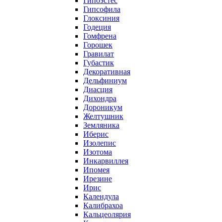
Гипоэстес
Гипсофила
Глоксиния
Годеция
Гомфрена
Горошек
Гравилат
Губастик
Декоративная
Дельфиниум
Диасция
Дихондра
Дороникум
Желтушник
Земляника
Иберис
Изолепис
Изотома
Инкарвиллея
Ипомея
Ирезине
Ирис
Календула
Калибрахоа
Кальцеолярия