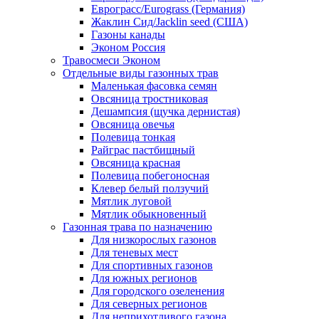
Еврограсс/Eurograss (Германия)
Жаклин Сид/Jacklin seed (США)
Газоны канады
Эконом Россия
Травосмеси Эконом
Отдельные виды газонных трав
Маленькая фасовка семян
Овсяница тростниковая
Дешампсия (щучка дернистая)
Овсяница овечья
Полевица тонкая
Райграс пастбищный
Овсяница красная
Полевица побегоносная
Клевер белый ползучий
Мятлик луговой
Мятлик обыкновенный
Газонная трава по назначению
Для низкорослых газонов
Для теневых мест
Для спортивных газонов
Для южных регионов
Для городского озеленения
Для северных регионов
Для неприхотливого газона