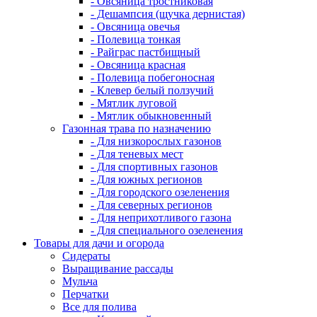
- Овсяница тростниковая
- Дешампсия (щучка дернистая)
- Овсяница овечья
- Полевица тонкая
- Райграс пастбищный
- Овсяница красная
- Полевица побегоносная
- Клевер белый ползучий
- Мятлик луговой
- Мятлик обыкновенный
Газонная трава по назначению
- Для низкорослых газонов
- Для теневых мест
- Для спортивных газонов
- Для южных регионов
- Для городского озеленения
- Для северных регионов
- Для неприхотливого газона
- Для специального озеленения
Товары для дачи и огорода
Сидераты
Выращивание рассады
Мульча
Перчатки
Все для полива