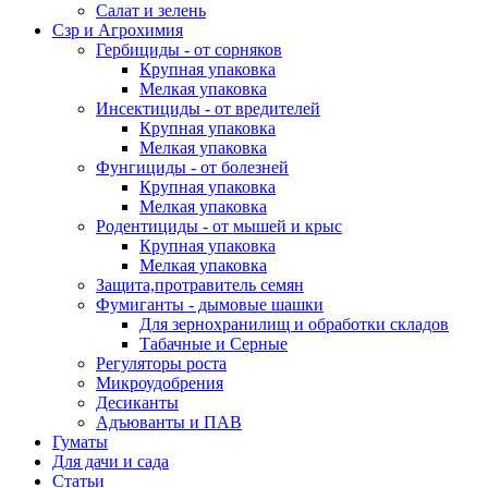
Салат и зелень
Сзр и Агрохимия
Гербициды - от сорняков
Крупная упаковка
Мелкая упаковка
Инсектициды - от вредителей
Крупная упаковка
Мелкая упаковка
Фунгициды - от болезней
Крупная упаковка
Мелкая упаковка
Родентициды - от мышей и крыс
Крупная упаковка
Мелкая упаковка
Защита,протравитель семян
Фумиганты - дымовые шашки
Для зернохранилищ и обработки складов
Табачные и Серные
Регуляторы роста
Микроудобрения
Десиканты
Адъюванты и ПАВ
Гуматы
Для дачи и сада
Статьи