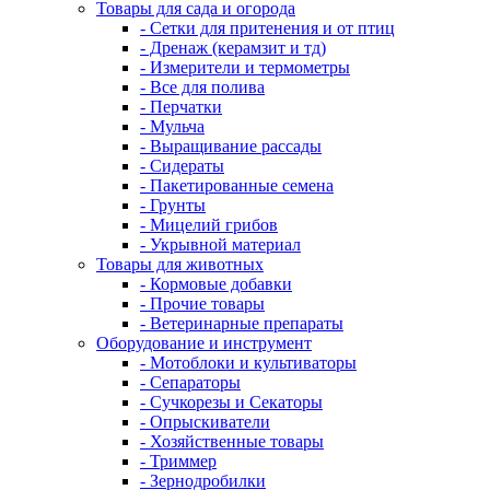
Товары для сада и огорода
- Сетки для притенения и от птиц
- Дренаж (керамзит и тд)
- Измерители и термометры
- Все для полива
- Перчатки
- Мульча
- Выращивание рассады
- Сидераты
- Пакетированные семена
- Грунты
- Мицелий грибов
- Укрывной материал
Товары для животных
- Кормовые добавки
- Прочие товары
- Ветеринарные препараты
Оборудование и инструмент
- Мотоблоки и культиваторы
- Сепараторы
- Сучкорезы и Секаторы
- Опрыскиватели
- Хозяйственные товары
- Триммер
- Зернодробилки