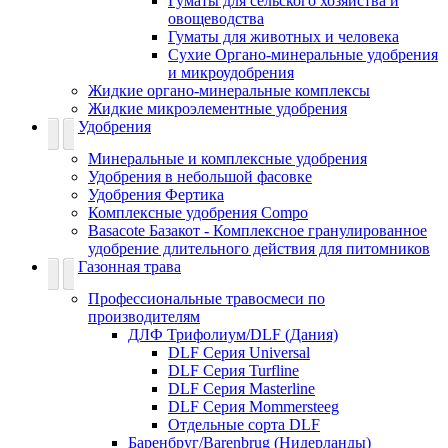
Гуматы для сельского хозяйства и
овощеводства
Гуматы для животных и человека
Сухие Органо-минеральные удобрения
и микроудобрения
Жидкие органо-минеральные комплексы
Жидкие микроэлементные удобрения
Удобрения
Минеральные и комплексные удобрения
Удобрения в небольшой фасовке
Удобрения Фертика
Комплексные удобрения Compo
Basacote Базакот - Комплексное гранулированное
удобрение длительного действия для питомников
Газонная трава
Профессиональные травосмеси по
производителям
ДЛФ Трифолиум/DLF (Дания)
DLF Серия Universal
DLF Серия Turfline
DLF Серия Masterline
DLF Серия Mommersteeg
Отдельные сорта DLF
Баренбруг/Barenbrug (Нидерланды)