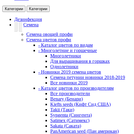
Категории
Категории
Дезинфекция
Семена
Семена овощей профи
Семена цветов профи
- Каталог цветов по видам
- Многолетние и горшечные
Многолетники
Для выращивания в горшках
Однолетники
- Новинки 2019 семена цветов
Семена петунии новинки 2018-2019
Все новинки 2019
- Каталог цветов по производителям
Все производители
Benary (Бенари)
Kiefts seeds (Кифт Сид США)
Takii (Таки)
Syngenta (Сингента)
Satimex (Сатимекс)
Sakata (Саката)
PanAmerican seed (Пан американ)