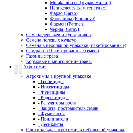
Murakami seed (мураками сид)
Hem genetics (хем генетикс)
Фарао (Farao)
Флоранова (Floranova)
Фармен (Farmen)
Черны (Cerny)
Семена деревьев и кустарников
Семена полевых культур
Семена в небольшой упаковке (пакетированные)
Скидки на Пакетированные семена
Газонные трава
Кормовые и многолетние травы
Агрохимия
Агрохимия в крупной упаковке
- Гербициды
- Инсектициды
- Фунгициды
- Родентициды
- Регуляторы роста
- Защита, протравитель семян
- Фумиганты
- Прилипатели
- Десиканты
Оригинальная агрохимия в небольшой упаковке