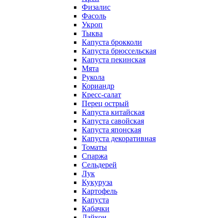
Физалис
Фасоль
Укроп
Тыква
Капуста брокколи
Капуста брюссельская
Капуста пекинская
Мята
Рукола
Кориандр
Кресс-салат
Перец острый
Капуста китайская
Капуста савойская
Капуста японская
Капуста декоративная
Томаты
Спаржа
Сельдерей
Лук
Кукуруза
Картофель
Капуста
Кабачки
Дайкон