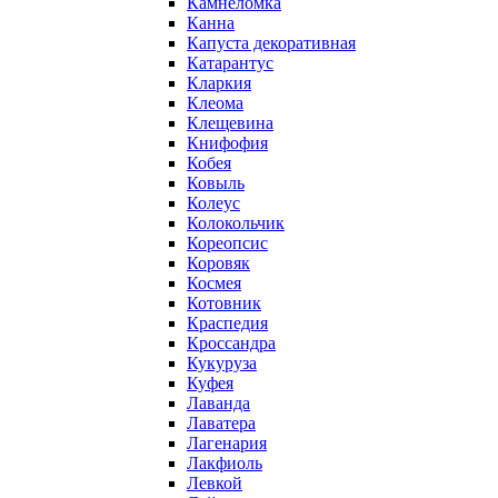
Камнеломка
Канна
Капуста декоративная
Катарантус
Кларкия
Клеома
Клещевина
Книфофия
Кобея
Ковыль
Колеус
Колокольчик
Кореопсис
Коровяк
Космея
Котовник
Краспедия
Кроссандра
Кукуруза
Куфея
Лаванда
Лаватера
Лагенария
Лакфиоль
Левкой