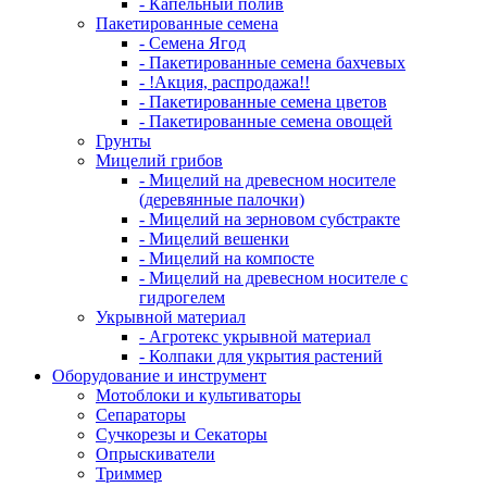
- Капельный полив
Пакетированные семена
- Семена Ягод
- Пакетированные семена бахчевых
- !Акция, распродажа!!
- Пакетированные семена цветов
- Пакетированные семена овощей
Грунты
Мицелий грибов
- Мицелий на древесном носителе
(деревянные палочки)
- Мицелий на зерновом субстракте
- Мицелий вешенки
- Мицелий на компосте
- Мицелий на древесном носителе с
гидрогелем
Укрывной материал
- Агротекс укрывной материал
- Колпаки для укрытия растений
Оборудование и инструмент
Мотоблоки и культиваторы
Сепараторы
Сучкорезы и Секаторы
Опрыскиватели
Триммер