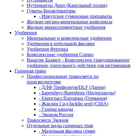
Нутриванты Дрип (Капельный полив)
Гуматы,Биоактиваторы
- Иркутские гуминовые препараты
Жидкие органо-минеральные комплексы
Жидкие микроэлементные удобрения
Удобрения
Минеральные и комплексные удобрения
Удобрения в небольшой фасовке
Удобрения Фертика
Комплексные удобрения Compo
Basacote Базакот - Комплексное гранулированное
удобрение длительного действия для питомников
Газонная трава
Профессиональные травосмеси по
производителям
- ДЛФ Трифолиум/DLF (Дания)
- Баренбруг/Barenbrug (Нидерланды)
- Еврограсс/Eurograss (Германия)
- Жаклин Сид/Jacklin seed (США)
- Газоны канады
- Эконом Россия
Травосмеси Эконом
Отдельные виды газонных трав
- Маленькая фасовка семян