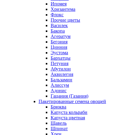
Ипомея
Хризантема
Флокс
Прочие цветы
Василек
Бакопа
Агератум
Бегония
Цинния
Эустома
Бархатцы
Петуния
Абутилон
Аквилегия
Бальзамин
Алиссум
Адонис
Гацания (Газания)
Пакетированные семена овощей
Брюква
Капуста кольраби
Капуста цветная
Щавель
Шпинат
Хрен