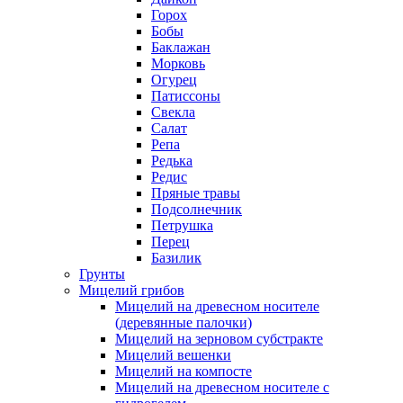
Горох
Бобы
Баклажан
Морковь
Огурец
Патиссоны
Свекла
Салат
Репа
Редька
Редис
Пряные травы
Подсолнечник
Петрушка
Перец
Базилик
Грунты
Мицелий грибов
Мицелий на древесном носителе
(деревянные палочки)
Мицелий на зерновом субстракте
Мицелий вешенки
Мицелий на компосте
Мицелий на древесном носителе с