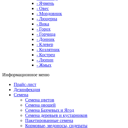
- Ячмень
- Овес
- Мордовник
- Люцерна
- Вика
- Горох
- Горчица
- Донник
- Клевер
- Козлятник
- Кострец
- Люпин
- Жмых
Информационное меню
Прайс-лист
Дезинфекция
Семена
Семена цветов
Семена овощей
Семена Бахчевых и Ягод
Семена деревьев и кустарников
Пакетированные семена
Кормовые, медоносы, сидераты