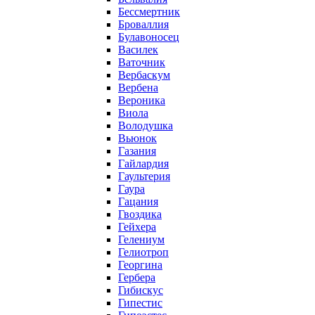
Бессмертник
Броваллия
Булавоносец
Василек
Ваточник
Вербаскум
Вербена
Вероника
Виола
Володушка
Вьюнок
Газания
Гайлардия
Гаультерия
Гаура
Гацания
Гвоздика
Гейхера
Гелениум
Гелиотроп
Георгина
Гербера
Гибискус
Гипестис