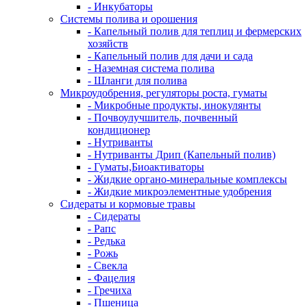
- Инкубаторы
Системы полива и орошения
- Капельный полив для теплиц и фермерских
хозяйств
- Капельный полив для дачи и сада
- Наземная система полива
- Шланги для полива
Микроудобрения, регуляторы роста, гуматы
- Микробные продукты, инокулянты
- Почвоулучшитель, почвенный
кондиционер
- Нутриванты
- Нутриванты Дрип (Капельный полив)
- Гуматы,Биоактиваторы
- Жидкие органо-минеральные комплексы
- Жидкие микроэлементные удобрения
Сидераты и кормовые травы
- Сидераты
- Рапс
- Редька
- Рожь
- Свекла
- Фацелия
- Гречиха
- Пшеница