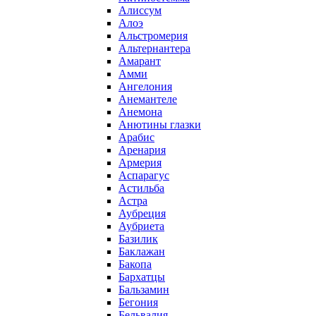
Алиссум
Алоэ
Альстромерия
Альтернантера
Амарант
Амми
Ангелония
Анемантеле
Анемона
Анютины глазки
Арабис
Аренария
Армерия
Аспарагус
Астильба
Астра
Аубреция
Аубриета
Базилик
Баклажан
Бакопа
Бархатцы
Бальзамин
Бегония
Бельвалия