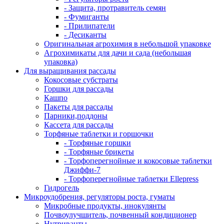
- Защита, протравитель семян
- Фумиганты
- Прилипатели
- Десиканты
Оригинальная агрохимия в небольшой упаковке
Агрохимикаты для дачи и сада (небольшая
упаковка)
Для выращивания рассады
Кокосовые субстраты
Горшки для рассады
Кашпо
Пакеты для рассады
Парники,поддоны
Кассета для рассады
Торфяные таблетки и горшочки
- Торфяные горшки
- Торфяные брикеты
- Торфоперегнойные и кокосовые таблетки
Джиффи-7
- Торфоперегнойные таблетки Ellepress
Гидрогель
Микроудобрения, регуляторы роста, гуматы
Микробные продукты, инокулянты
Почвоулучшитель, почвенный кондиционер
Нутриванты