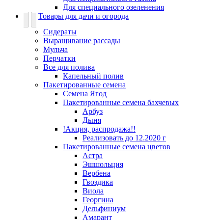
Для специального озеленения
Товары для дачи и огорода
Сидераты
Выращивание рассады
Мульча
Перчатки
Все для полива
Капельный полив
Пакетированные семена
Семена Ягод
Пакетированные семена бахчевых
Арбуз
Дыня
!Акция, распродажа!!
Реализовать до 12.2020 г
Пакетированные семена цветов
Астра
Эшшольция
Вербена
Гвоздика
Виола
Георгина
Дельфиниум
Амарант