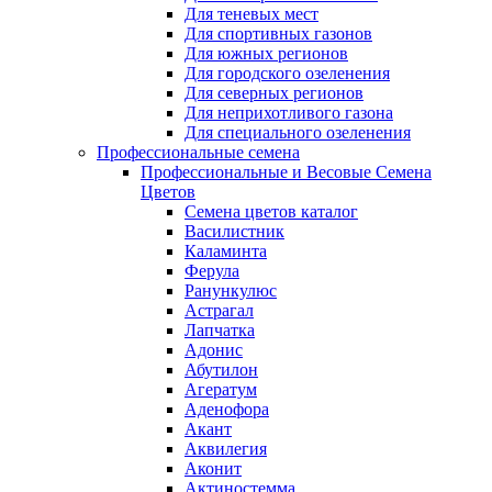
Для теневых мест
Для спортивных газонов
Для южных регионов
Для городского озеленения
Для северных регионов
Для неприхотливого газона
Для специального озеленения
Профессиональные семена
Профессиональные и Весовые Семена
Цветов
Семена цветов каталог
Василистник
Каламинта
Ферула
Ранункулюс
Астрагал
Лапчатка
Адонис
Абутилон
Агератум
Аденофора
Акант
Аквилегия
Аконит
Актиностемма