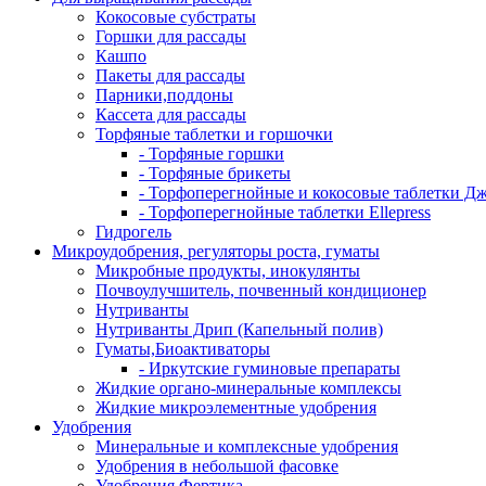
Кокосовые субстраты
Горшки для рассады
Кашпо
Пакеты для рассады
Парники,поддоны
Кассета для рассады
Торфяные таблетки и горшочки
- Торфяные горшки
- Торфяные брикеты
- Торфоперегнойные и кокосовые таблетки Д
- Торфоперегнойные таблетки Ellepress
Гидрогель
Микроудобрения, регуляторы роста, гуматы
Микробные продукты, инокулянты
Почвоулучшитель, почвенный кондиционер
Нутриванты
Нутриванты Дрип (Капельный полив)
Гуматы,Биоактиваторы
- Иркутские гуминовые препараты
Жидкие органо-минеральные комплексы
Жидкие микроэлементные удобрения
Удобрения
Минеральные и комплексные удобрения
Удобрения в небольшой фасовке
Удобрения Фертика