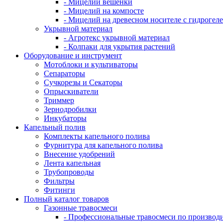
- Мицелий вешенки
- Мицелий на компосте
- Мицелий на древесном носителе с гидрогел
Укрывной материал
- Агротекс укрывной материал
- Колпаки для укрытия растений
Оборудование и инструмент
Мотоблоки и культиваторы
Сепараторы
Сучкорезы и Секаторы
Опрыскиватели
Триммер
Зернодробилки
Инкубаторы
Капельный полив
Комплекты капельного полива
Фурнитура для капельного полива
Внесение удобрений
Лента капельная
Трубопроводы
Фильтры
Фитинги
Полный каталог товаров
Газонные травосмеси
- Профессиональные травосмеси по производ