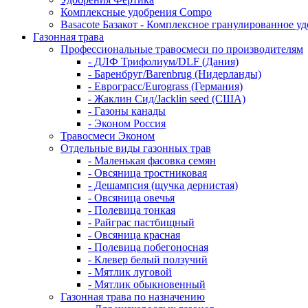
Комплексные удобрения Compo
Basacote Базакот - Комплексное гранулированное у
Газонная трава
Профессиональные травосмеси по производителям
- ДЛФ Трифолиум/DLF (Дания)
- Баренбруг/Barenbrug (Нидерланды)
- Еврограсс/Eurograss (Германия)
- Жаклин Сид/Jacklin seed (США)
- Газоны канады
- Эконом Россия
Травосмеси Эконом
Отдельные виды газонных трав
- Маленькая фасовка семян
- Овсяница тростниковая
- Дешампсия (щучка дернистая)
- Овсяница овечья
- Полевица тонкая
- Райграс пастбищный
- Овсяница красная
- Полевица побегоносная
- Клевер белый ползучий
- Мятлик луговой
- Мятлик обыкновенный
Газонная трава по назначению