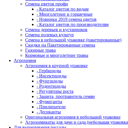
Семена цветов профи
- Каталог цветов по видам
- Многолетние и горшечные
- Новинки 2019 семена цветов
- Каталог цветов по производителям
Семена деревьев и кустарников
Семена полевых культур
Семена в небольшой упаковке (пакетированные)
Скидки на Пакетированные семена
Газонные трава
Кормовые и многолетние травы
Агрохимия
Агрохимия в крупной упаковке
- Гербициды
- Инсектициды
- Фунгициды
- Родентициды
- Регуляторы роста
- Защита, протравитель семян
- Фумиганты
- Прилипатели
- Десиканты
Оригинальная агрохимия в небольшой упаковке
Агрохимикаты для дачи и сада (небольшая упаковка
Для выращивания рассады