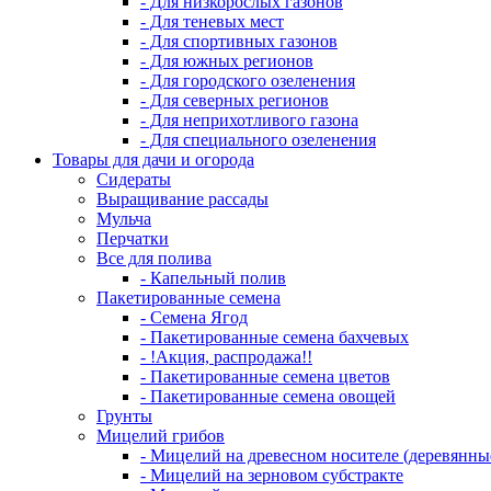
- Для низкорослых газонов
- Для теневых мест
- Для спортивных газонов
- Для южных регионов
- Для городского озеленения
- Для северных регионов
- Для неприхотливого газона
- Для специального озеленения
Товары для дачи и огорода
Сидераты
Выращивание рассады
Мульча
Перчатки
Все для полива
- Капельный полив
Пакетированные семена
- Семена Ягод
- Пакетированные семена бахчевых
- !Акция, распродажа!!
- Пакетированные семена цветов
- Пакетированные семена овощей
Грунты
Мицелий грибов
- Мицелий на древесном носителе (деревянны
- Мицелий на зерновом субстракте