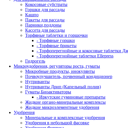
Кокосовые субстраты
Горшки для рассады
Кашпо
Пакеты для рассады
Парники,поддоны
Кассета для рассады
Торфяные таблетки и горшочки
- Торфяные горшки
- Торфяные брикеты
- Торфоперегнойные и кокосовые таблетки Д
- Торфоперегнойные таблетки Ellepress
Гидрогель
Микроудобрения, регуляторы роста, гуматы
Микробные продукты, инокулянты
Почвоулучшитель, почвенный кондиционер
Нутриванты
Нутриванты Дрип (Капельный полив)
Гуматы,Биоактиваторы
- Иркутские гуминовые препараты
Жидкие органо-минеральные комплексы
Жидкие микроэлементные удобрения
Удобрения
Минеральные и комплексные удобрения
Удобрения в небольшой фасовке
Удобрения Фертика