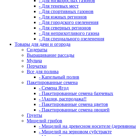
- Для низкорослых газонов
- Для теневых мест
- Для спортивных газонов
- Для южных регионов
- Для городского озеленения
- Для северных регионов
- Для неприхотливого газона
- Для специального озеленения
Товары для дачи и огорода
Сидераты
Выращивание рассады
Мульча
Перчатки
Все для полива
- Капельный полив
Пакетированные семена
- Семена Ягод
- Пакетированные семена бахчевых
- !Акция, распродажа!!
- Пакетированные семена цветов
- Пакетированные семена овощей
Грунты
Мицелий грибов
- Мицелий на древесном носителе (деревянны
- Мицелий на зерновом субстракте