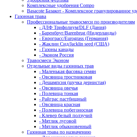
Комплексные удобрения Compo
Basacote Базакот - Комплексное гранулированное у
Газонная трава
Профессиональные травосмеси по производителям
- ДЛФ Трифолиум/DLF (Дания)
- Баренбруг/Barenbrug (Нидерланды)
- Еврограсс/Eurograss (Германия)
- Жаклин Сид/Jacklin seed (США)
- Газоны канады
- Эконом Россия
Травосмеси Эконом
Отдельные виды газонных трав
- Маленькая фасовка семян
- Овсяница тростниковая
- Дешампсия (щучка дернистая)
- Овсяница овечья
- Полевица тонкая
- Райграс пастбищный
- Овсяница красная
- Полевица побегоносная
- Клевер белый ползучий
- Мятлик луговой
- Мятлик обыкновенный
Газонная трава по назначению