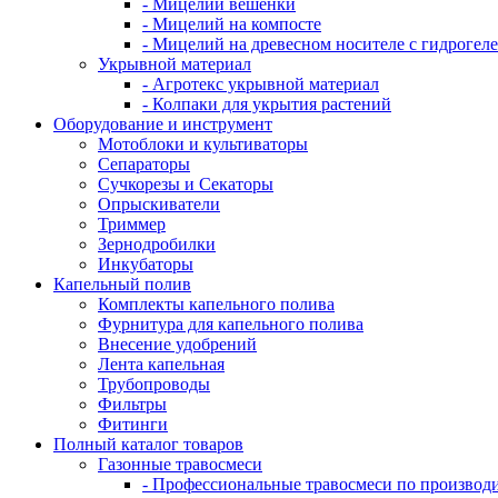
- Мицелий вешенки
- Мицелий на компосте
- Мицелий на древесном носителе с гидрогел
Укрывной материал
- Агротекс укрывной материал
- Колпаки для укрытия растений
Оборудование и инструмент
Мотоблоки и культиваторы
Сепараторы
Сучкорезы и Секаторы
Опрыскиватели
Триммер
Зернодробилки
Инкубаторы
Капельный полив
Комплекты капельного полива
Фурнитура для капельного полива
Внесение удобрений
Лента капельная
Трубопроводы
Фильтры
Фитинги
Полный каталог товаров
Газонные травосмеси
- Профессиональные травосмеси по производ