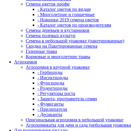
Семена цветов профи
- Каталог цветов по видам
- Многолетние и горшечные
- Новинки 2019 семена цветов
- Каталог цветов по производителям
Семена деревьев и кустарников
Семена полевых культур
Семена в небольшой упаковке (пакетированные)
Скидки на Пакетированные семена
Газонные трава
Кормовые и многолетние травы
Агрохимия
Агрохимия в крупной упаковке
- Гербициды
- Инсектициды
- Фунгициды
- Родентициды
- Регуляторы роста
- Защита, протравитель семян
- Фумиганты
- Прилипатели
- Десиканты
Оригинальная агрохимия в небольшой упаковке
Агрохимикаты для дачи и сада (небольшая упаковка
Для выращивания рассады