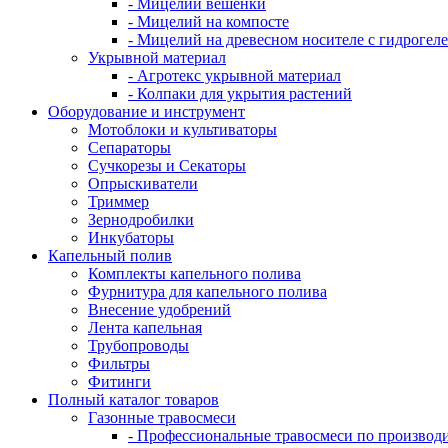
- Мицелий вешенки
- Мицелий на компосте
- Мицелий на древесном носителе с гидрогел
Укрывной материал
- Агротекс укрывной материал
- Колпаки для укрытия растений
Оборудование и инструмент
Мотоблоки и культиваторы
Сепараторы
Сучкорезы и Секаторы
Опрыскиватели
Триммер
Зернодробилки
Инкубаторы
Капельный полив
Комплекты капельного полива
Фурнитура для капельного полива
Внесение удобрений
Лента капельная
Трубопроводы
Фильтры
Фитинги
Полный каталог товаров
Газонные травосмеси
- Профессиональные травосмеси по производ