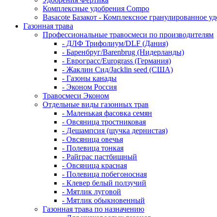
Комплексные удобрения Compo
Basacote Базакот - Комплексное гранулированное у
Газонная трава
Профессиональные травосмеси по производителям
- ДЛФ Трифолиум/DLF (Дания)
- Баренбруг/Barenbrug (Нидерланды)
- Еврограсс/Eurograss (Германия)
- Жаклин Сид/Jacklin seed (США)
- Газоны канады
- Эконом Россия
Травосмеси Эконом
Отдельные виды газонных трав
- Маленькая фасовка семян
- Овсяница тростниковая
- Дешампсия (щучка дернистая)
- Овсяница овечья
- Полевица тонкая
- Райграс пастбищный
- Овсяница красная
- Полевица побегоносная
- Клевер белый ползучий
- Мятлик луговой
- Мятлик обыкновенный
Газонная трава по назначению