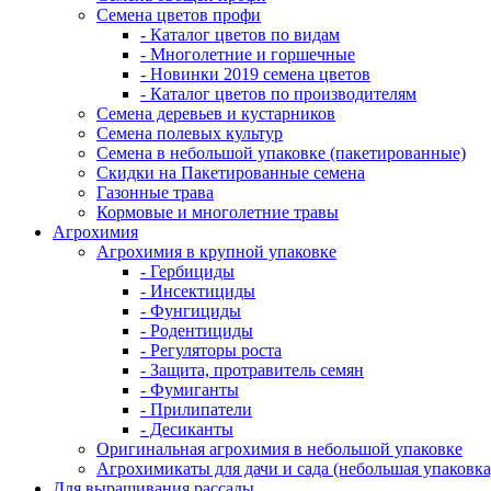
Семена цветов профи
- Каталог цветов по видам
- Многолетние и горшечные
- Новинки 2019 семена цветов
- Каталог цветов по производителям
Семена деревьев и кустарников
Семена полевых культур
Семена в небольшой упаковке (пакетированные)
Скидки на Пакетированные семена
Газонные трава
Кормовые и многолетние травы
Агрохимия
Агрохимия в крупной упаковке
- Гербициды
- Инсектициды
- Фунгициды
- Родентициды
- Регуляторы роста
- Защита, протравитель семян
- Фумиганты
- Прилипатели
- Десиканты
Оригинальная агрохимия в небольшой упаковке
Агрохимикаты для дачи и сада (небольшая упаковка
Для выращивания рассады