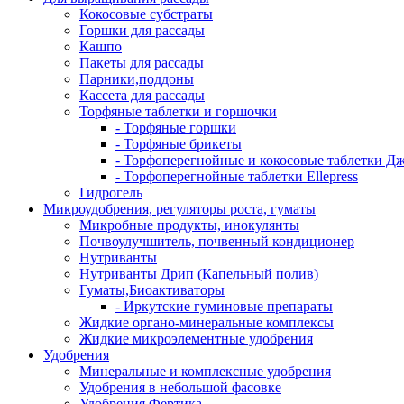
Кокосовые субстраты
Горшки для рассады
Кашпо
Пакеты для рассады
Парники,поддоны
Кассета для рассады
Торфяные таблетки и горшочки
- Торфяные горшки
- Торфяные брикеты
- Торфоперегнойные и кокосовые таблетки Д
- Торфоперегнойные таблетки Ellepress
Гидрогель
Микроудобрения, регуляторы роста, гуматы
Микробные продукты, инокулянты
Почвоулучшитель, почвенный кондиционер
Нутриванты
Нутриванты Дрип (Капельный полив)
Гуматы,Биоактиваторы
- Иркутские гуминовые препараты
Жидкие органо-минеральные комплексы
Жидкие микроэлементные удобрения
Удобрения
Минеральные и комплексные удобрения
Удобрения в небольшой фасовке
Удобрения Фертика