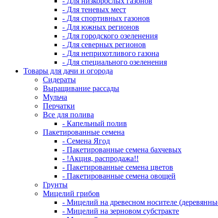
- Для низкорослых газонов
- Для теневых мест
- Для спортивных газонов
- Для южных регионов
- Для городского озеленения
- Для северных регионов
- Для неприхотливого газона
- Для специального озеленения
Товары для дачи и огорода
Сидераты
Выращивание рассады
Мульча
Перчатки
Все для полива
- Капельный полив
Пакетированные семена
- Семена Ягод
- Пакетированные семена бахчевых
- !Акция, распродажа!!
- Пакетированные семена цветов
- Пакетированные семена овощей
Грунты
Мицелий грибов
- Мицелий на древесном носителе (деревянны
- Мицелий на зерновом субстракте