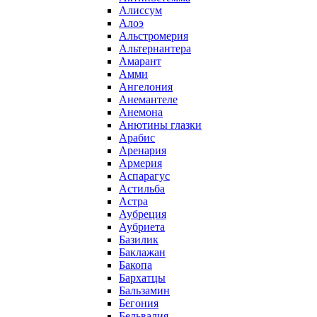
Алиссум
Алоэ
Альстромерия
Альтернантера
Амарант
Амми
Ангелония
Анемантеле
Анемона
Анютины глазки
Арабис
Аренария
Армерия
Аспарагус
Астильба
Астра
Аубреция
Аубриета
Базилик
Баклажан
Бакопа
Бархатцы
Бальзамин
Бегония
Бельвалия