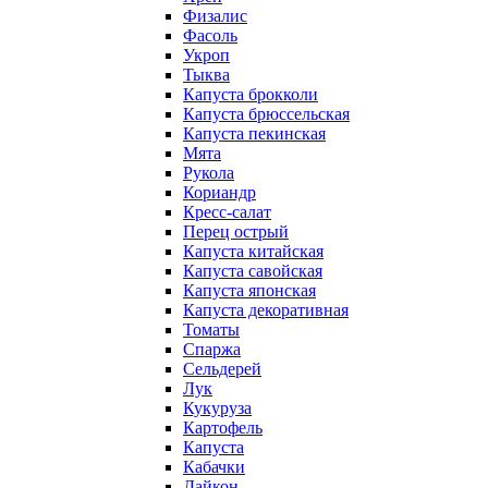
Физалис
Фасоль
Укроп
Тыква
Капуста брокколи
Капуста брюссельская
Капуста пекинская
Мята
Рукола
Кориандр
Кресс-салат
Перец острый
Капуста китайская
Капуста савойская
Капуста японская
Капуста декоративная
Томаты
Спаржа
Сельдерей
Лук
Кукуруза
Картофель
Капуста
Кабачки
Дайкон