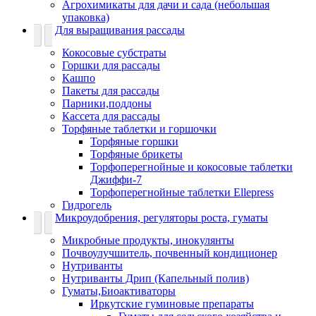
Агрохимикаты для дачи и сада (небольшая
упаковка)
Для выращивания рассады
Кокосовые субстраты
Горшки для рассады
Кашпо
Пакеты для рассады
Парники,поддоны
Кассета для рассады
Торфяные таблетки и горшочки
Торфяные горшки
Торфяные брикеты
Торфоперегнойные и кокосовые таблетки
Джиффи-7
Торфоперегнойные таблетки Ellepress
Гидрогель
Микроудобрения, регуляторы роста, гуматы
Микробные продукты, инокулянты
Почвоулучшитель, почвенный кондиционер
Нутриванты
Нутриванты Дрип (Капельный полив)
Гуматы,Биоактиваторы
Иркутские гуминовые препараты