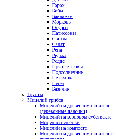
Горох
Бобы
Баклажан
Морковь
Огурец
Патиссоны
Свекла
Салат
Репа
Редька
Редис
Пряные травы
Подсолнечник
Петрушка
Перец
Базилик
Грунты
Мицелий грибов
Мицелий на древесном носителе
(деревянные палочки)
Мицелий на зерновом субстракте
Мицелий вешенки
Мицелий на компосте
Мицелий на древесном носителе с