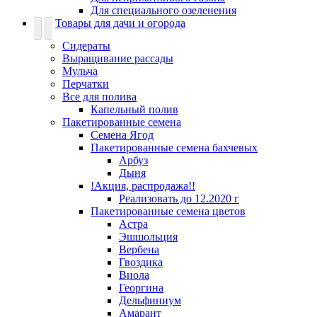
Для специального озеленения
Товары для дачи и огорода
Сидераты
Выращивание рассады
Мульча
Перчатки
Все для полива
Капельный полив
Пакетированные семена
Семена Ягод
Пакетированные семена бахчевых
Арбуз
Дыня
!Акция, распродажа!!
Реализовать до 12.2020 г
Пакетированные семена цветов
Астра
Эшшольция
Вербена
Гвоздика
Виола
Георгина
Дельфиниум
Амарант