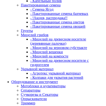
- Капельный полив
Пакетированные семена
- Семена Ягод
- Пакетированные семена бахчевых
- !Акция, распродажа!!
- Пакетированные семена цветов
- Пакетированные семена овощей
Грунты
Мицелий грибов
- Мицелий на древесном носителе
(деревянные палочки)
- Мицелий на зерновом субстракте
- Мицелий вешенки
- Мицелий на компосте
- Мицелий на древесном носителе с
гидрогелем
Укрывной материал
- Агротекс укрывной материал
- Колпаки для укрытия растений
Оборудование и инструмент
Мотоблоки и культиваторы
Сепараторы
Сучкорезы и Секаторы
Опрыскиватели
Триммер