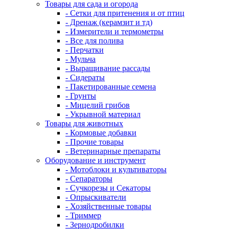
Товары для сада и огорода
- Сетки для притенения и от птиц
- Дренаж (керамзит и тд)
- Измерители и термометры
- Все для полива
- Перчатки
- Мульча
- Выращивание рассады
- Сидераты
- Пакетированные семена
- Грунты
- Мицелий грибов
- Укрывной материал
Товары для животных
- Кормовые добавки
- Прочие товары
- Ветеринарные препараты
Оборудование и инструмент
- Мотоблоки и культиваторы
- Сепараторы
- Сучкорезы и Секаторы
- Опрыскиватели
- Хозяйственные товары
- Триммер
- Зернодробилки