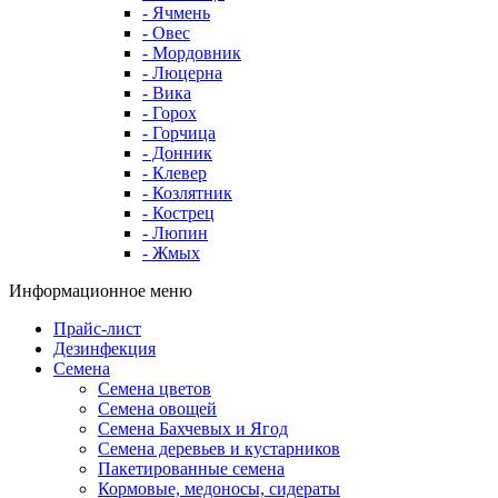
- Ячмень
- Овес
- Мордовник
- Люцерна
- Вика
- Горох
- Горчица
- Донник
- Клевер
- Козлятник
- Кострец
- Люпин
- Жмых
Информационное меню
Прайс-лист
Дезинфекция
Семена
Семена цветов
Семена овощей
Семена Бахчевых и Ягод
Семена деревьев и кустарников
Пакетированные семена
Кормовые, медоносы, сидераты