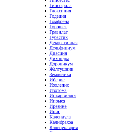
Гипоэстес
Гипсофила
Глоксиния
Годеция
Гомфрена
Горошек
Гравилат
Губастик
Декоративная
Дельфиниум
Диасция
Дихондра
Дороникум
Желтушник
Земляника
Иберис
Изолепис
Изотома
Инкарвиллея
Ипомея
Ирезине
Ирис
Календула
Калибрахоа
Кальцеолярия