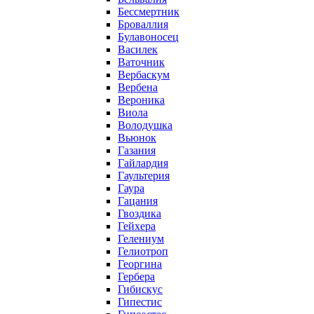
Бессмертник
Броваллия
Булавоносец
Василек
Ваточник
Вербаскум
Вербена
Вероника
Виола
Володушка
Вьюнок
Газания
Гайлардия
Гаультерия
Гаура
Гацания
Гвоздика
Гейхера
Гелениум
Гелиотроп
Георгина
Гербера
Гибискус
Гипестис