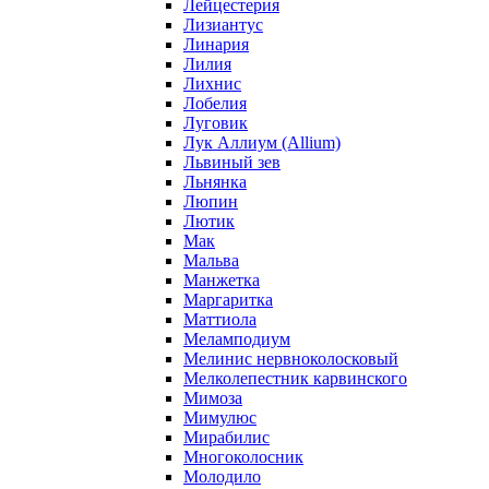
Лейцестерия
Лизиантус
Линария
Лилия
Лихнис
Лобелия
Луговик
Лук Аллиум (Allium)
Львиный зев
Льнянка
Люпин
Лютик
Мак
Мальва
Манжетка
Маргаритка
Маттиола
Меламподиум
Мелинис нервноколосковый
Мелколепестник карвинского
Мимоза
Мимулюс
Мирабилис
Многоколосник
Молодило