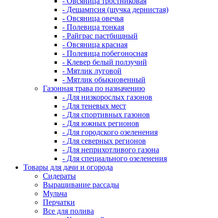
- Овсяница тростниковая
- Дешампсия (щучка дернистая)
- Овсяница овечья
- Полевица тонкая
- Райграс пастбищный
- Овсяница красная
- Полевица побегоносная
- Клевер белый ползучий
- Мятлик луговой
- Мятлик обыкновенный
Газонная трава по назначению
- Для низкорослых газонов
- Для теневых мест
- Для спортивных газонов
- Для южных регионов
- Для городского озеленения
- Для северных регионов
- Для неприхотливого газона
- Для специального озеленения
Товары для дачи и огорода
Сидераты
Выращивание рассады
Мульча
Перчатки
Все для полива