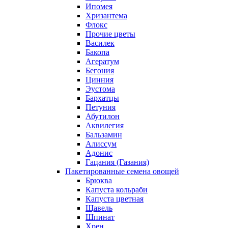
Ипомея
Хризантема
Флокс
Прочие цветы
Василек
Бакопа
Агератум
Бегония
Цинния
Эустома
Бархатцы
Петуния
Абутилон
Аквилегия
Бальзамин
Алиссум
Адонис
Гацания (Газания)
Пакетированные семена овощей
Брюква
Капуста кольраби
Капуста цветная
Щавель
Шпинат
Хрен