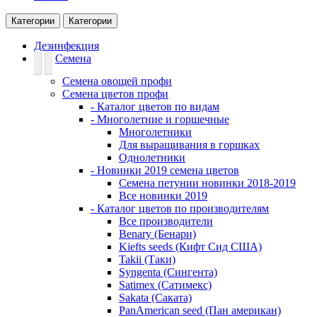
Категории
Категории
Дезинфекция
Семена
Семена овощей профи
Семена цветов профи
- Каталог цветов по видам
- Многолетние и горшечные
Многолетники
Для выращивания в горшках
Однолетники
- Новинки 2019 семена цветов
Семена петунии новинки 2018-2019
Все новинки 2019
- Каталог цветов по производителям
Все производители
Benary (Бенари)
Kiefts seeds (Кифт Сид США)
Takii (Таки)
Syngenta (Сингента)
Satimex (Сатимекс)
Sakata (Саката)
PanAmerican seed (Пан американ)