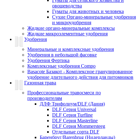
Гуматы для сельского хозяйства и
овощеводства
Гуматы для животных и человека
Сухие Органо-минеральные удобрения
и микроудобрения
Жидкие органо-минеральные комплексы
Жидкие микроэлементные удобрения
Удобрения
Минеральные и комплексные удобрения
Удобрения в небольшой фасовке
Удобрения Фертика
Комплексные удобрения Compo
Basacote Базакот - Комплексное гранулированное
удобрение длительного действия для питомников
Газонная трава
Профессиональные травосмеси по
производителям
ДЛФ Трифолиум/DLF (Дания)
DLF Серия Universal
DLF Серия Turfline
DLF Серия Masterline
DLF Серия Mommersteeg
Отдельные сорта DLF
Баренбруг/Barenbrug (Нидерланды)