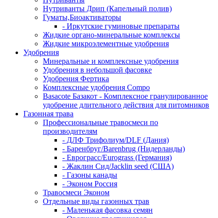
Нутриванты Дрип (Капельный полив)
Гуматы,Биоактиваторы
- Иркутские гуминовые препараты
Жидкие органо-минеральные комплексы
Жидкие микроэлементные удобрения
Удобрения
Минеральные и комплексные удобрения
Удобрения в небольшой фасовке
Удобрения Фертика
Комплексные удобрения Compo
Basacote Базакот - Комплексное гранулированное
удобрение длительного действия для питомников
Газонная трава
Профессиональные травосмеси по
производителям
- ДЛФ Трифолиум/DLF (Дания)
- Баренбруг/Barenbrug (Нидерланды)
- Еврограсс/Eurograss (Германия)
- Жаклин Сид/Jacklin seed (США)
- Газоны канады
- Эконом Россия
Травосмеси Эконом
Отдельные виды газонных трав
- Маленькая фасовка семян