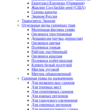
Еврограсс/Eurograss (Германия)
Жаклин Сид/Jacklin seed (США)
Газоны канады
Эконом Россия
Травосмеси Эконом
Отдельные виды газонных трав
Маленькая фасовка семян
Овсяница тростниковая
Дешампсия (щучка дернистая)
Овсяница овечья
Полевица тонкая
Райграс пастбищный
Овсяница красная
Полевица побегоносная
Клевер белый ползучий
Мятлик луговой
Мятлик обыкновенный
Газонная трава по назначению
Для низкорослых газонов
Для теневых мест
Для спортивных газонов
Для южных регионов
Для городского озеленения
Для северных регионов
Для неприхотливого газона