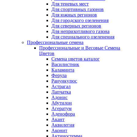
Для теневых мест
Для спортивных газонов
Для южных регионов
Для городского озеленения
Для северных регионов
Для неприхотливого газона
Для специального озеленения
Профессиональные семена
Профессиональные и Весовые Семена
Цветов
Семена цветов каталог
Василистник
Каламинта
Ферула
Ранункулюс
Астрагал
Лапчатка
Адонис
Абутилон
Агератум
Аденофора
Акант
Аквилегия
Аконит
Актиностемма