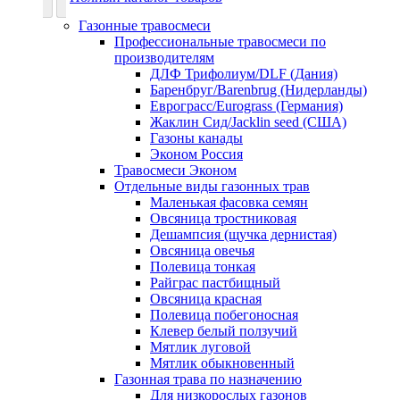
Газонные травосмеси
Профессиональные травосмеси по
производителям
ДЛФ Трифолиум/DLF (Дания)
Баренбруг/Barenbrug (Нидерланды)
Еврограсс/Eurograss (Германия)
Жаклин Сид/Jacklin seed (США)
Газоны канады
Эконом Россия
Травосмеси Эконом
Отдельные виды газонных трав
Маленькая фасовка семян
Овсяница тростниковая
Дешампсия (щучка дернистая)
Овсяница овечья
Полевица тонкая
Райграс пастбищный
Овсяница красная
Полевица побегоносная
Клевер белый ползучий
Мятлик луговой
Мятлик обыкновенный
Газонная трава по назначению
Для низкорослых газонов