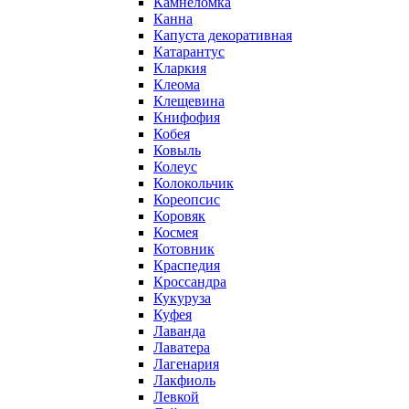
Камнеломка
Канна
Капуста декоративная
Катарантус
Кларкия
Клеома
Клещевина
Книфофия
Кобея
Ковыль
Колеус
Колокольчик
Кореопсис
Коровяк
Космея
Котовник
Краспедия
Кроссандра
Кукуруза
Куфея
Лаванда
Лаватера
Лагенария
Лакфиоль
Левкой