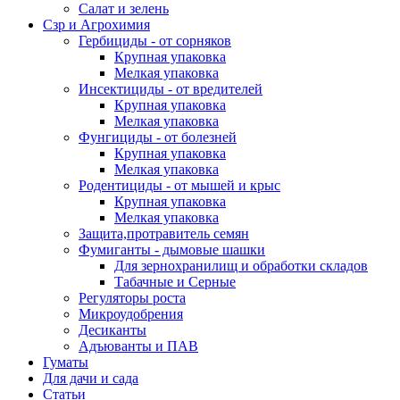
Салат и зелень
Сзр и Агрохимия
Гербициды - от сорняков
Крупная упаковка
Мелкая упаковка
Инсектициды - от вредителей
Крупная упаковка
Мелкая упаковка
Фунгициды - от болезней
Крупная упаковка
Мелкая упаковка
Родентициды - от мышей и крыс
Крупная упаковка
Мелкая упаковка
Защита,протравитель семян
Фумиганты - дымовые шашки
Для зернохранилищ и обработки складов
Табачные и Серные
Регуляторы роста
Микроудобрения
Десиканты
Адъюванты и ПАВ
Гуматы
Для дачи и сада
Статьи