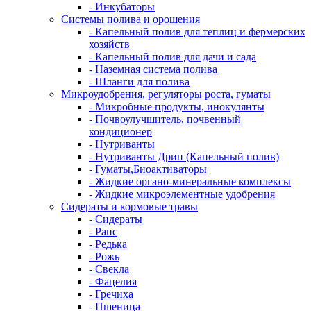
- Инкубаторы
Системы полива и орошения
- Капельный полив для теплиц и фермерских
хозяйств
- Капельный полив для дачи и сада
- Наземная система полива
- Шланги для полива
Микроудобрения, регуляторы роста, гуматы
- Микробные продукты, инокулянты
- Почвоулучшитель, почвенный
кондиционер
- Нутриванты
- Нутриванты Дрип (Капельный полив)
- Гуматы,Биоактиваторы
- Жидкие органо-минеральные комплексы
- Жидкие микроэлементные удобрения
Сидераты и кормовые травы
- Сидераты
- Рапс
- Редька
- Рожь
- Свекла
- Фацелия
- Гречиха
- Пшеница