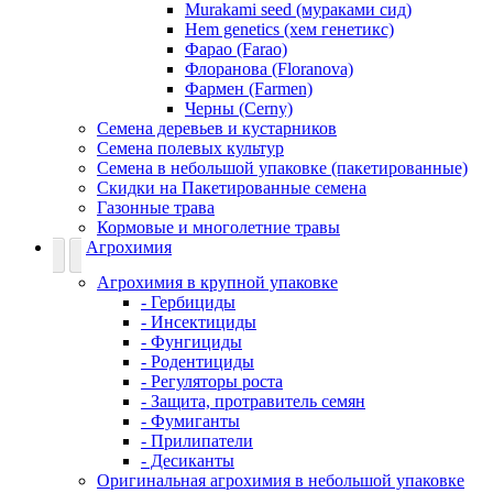
Murakami seed (мураками сид)
Hem genetics (хем генетикс)
Фарао (Farao)
Флоранова (Floranova)
Фармен (Farmen)
Черны (Cerny)
Семена деревьев и кустарников
Семена полевых культур
Семена в небольшой упаковке (пакетированные)
Скидки на Пакетированные семена
Газонные трава
Кормовые и многолетние травы
Агрохимия
Агрохимия в крупной упаковке
- Гербициды
- Инсектициды
- Фунгициды
- Родентициды
- Регуляторы роста
- Защита, протравитель семян
- Фумиганты
- Прилипатели
- Десиканты
Оригинальная агрохимия в небольшой упаковке