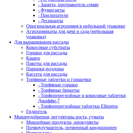
- Защита, протравитель семян
- Фумиганты
- Прилипатели
- Десиканты
Оригинальная агрохимия в небольшой упаковке
Агрохимикаты для дачи и сада (небольшая
упаковка)
Для выращивания рассады
Кокосовые субстраты
Горшки для рассады
Кашпо
Пакеты для рассады
Парники,поддоны
Кассета для рассады
Торфяные таблетки и горшочки
- Торфяные горшки
- Торфяные брикеты
- Торфоперегнойные и кокосовые таблетки
Джиффи-7
- Торфоперегнойные таблетки Ellepress
Гидрогель
Микроудобрения, регуляторы роста, гуматы
Микробные продукты, инокулянты
Почвоулучшитель, почвенный кондиционер
Нутриванты