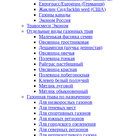
Еврограсс/Eurograss (Германия)
Жаклин Сид/Jacklin seed (США)
Газоны канады
Эконом Россия
Травосмеси Эконом
Отдельные виды газонных трав
Маленькая фасовка семян
Овсяница тростниковая
Дешампсия (щучка дернистая)
Овсяница овечья
Полевица тонкая
Райграс пастбищный
Овсяница красная
Полевица побегоносная
Клевер белый ползучий
Мятлик луговой
Мятлик обыкновенный
Газонная трава по назначению
Для низкорослых газонов
Для теневых мест
Для спортивных газонов
Для южных регионов
Для городского озеленения
Для северных регионов
Для неприхотливого газона