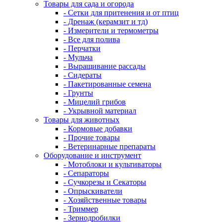
Товары для сада и огорода
- Сетки для притенения и от птиц
- Дренаж (керамзит и тд)
- Измерители и термометры
- Все для полива
- Перчатки
- Мульча
- Выращивание рассады
- Сидераты
- Пакетированные семена
- Грунты
- Мицелий грибов
- Укрывной материал
Товары для животных
- Кормовые добавки
- Прочие товары
- Ветеринарные препараты
Оборудование и инструмент
- Мотоблоки и культиваторы
- Сепараторы
- Сучкорезы и Секаторы
- Опрыскиватели
- Хозяйственные товары
- Триммер
- Зернодробилки