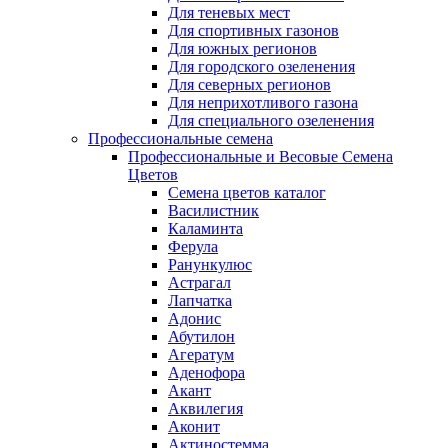
Для теневых мест
Для спортивных газонов
Для южных регионов
Для городского озеленения
Для северных регионов
Для неприхотливого газона
Для специального озеленения
Профессиональные семена
Профессиональные и Весовые Семена
Цветов
Семена цветов каталог
Василистник
Каламинта
Ферула
Ранункулюс
Астрагал
Лапчатка
Адонис
Абутилон
Агератум
Аденофора
Акант
Аквилегия
Аконит
Актиностемма