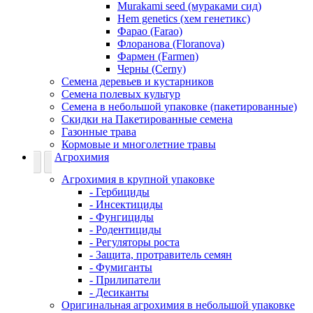
Murakami seed (мураками сид)
Hem genetics (хем генетикс)
Фарао (Farao)
Флоранова (Floranova)
Фармен (Farmen)
Черны (Cerny)
Семена деревьев и кустарников
Семена полевых культур
Семена в небольшой упаковке (пакетированные)
Скидки на Пакетированные семена
Газонные трава
Кормовые и многолетние травы
Агрохимия
Агрохимия в крупной упаковке
- Гербициды
- Инсектициды
- Фунгициды
- Родентициды
- Регуляторы роста
- Защита, протравитель семян
- Фумиганты
- Прилипатели
- Десиканты
Оригинальная агрохимия в небольшой упаковке