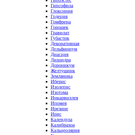
Гипоэстес
Гипсофила
Глоксиния
Годеция
Гомфрена
Горошек
Гравилат
Губастик
Декоративная
Дельфиниум
Диасция
Дихондра
Дороникум
Желтушник
Земляника
Иберис
Изолепис
Изотома
Инкарвиллея
Ипомея
Ирезине
Ирис
Календула
Калибрахоа
Кальцеолярия