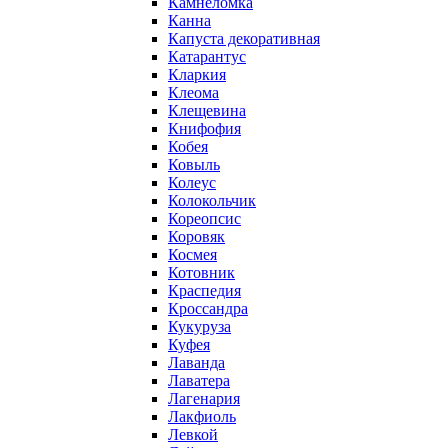
Камнеломка
Канна
Капуста декоративная
Катарантус
Кларкия
Клеома
Клещевина
Книфофия
Кобея
Ковыль
Колеус
Колокольчик
Кореопсис
Коровяк
Космея
Котовник
Краспедия
Кроссандра
Кукуруза
Куфея
Лаванда
Лаватера
Лагенария
Лакфиоль
Левкой