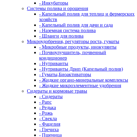
- Инкубаторы
Системы полива и орошения
- Капельный полив для теплиц и фермерских
хозяйств
- Капельный полив для дачи и сада
- Наземная система полива
- Шланги для полива
Микроудобрения, регуляторы роста, гуматы
- Микробные продукты, инокулянты
- Почвоулучшитель, почвенный
кондиционер
- Нутриванты
- Нутриванты Дрип (Капельный полив)
- Гуматы,Биоактиваторы
- Жидкие органо-минеральные комплексы
- Жидкие микроэлементные удобрения
Сидераты и кормовые травы
- Сидераты
- Рапс
- Редька
- Рожь
- Свекла
- Фацелия
- Гречиха
- Пшеница