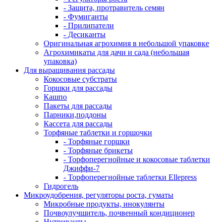
- Защита, протравитель семян
- Фумиганты
- Прилипатели
- Десиканты
Оригинальная агрохимия в небольшой упаковке
Агрохимикаты для дачи и сада (небольшая
упаковка)
Для выращивания рассады
Кокосовые субстраты
Горшки для рассады
Кашпо
Пакеты для рассады
Парники,поддоны
Кассета для рассады
Торфяные таблетки и горшочки
- Торфяные горшки
- Торфяные брикеты
- Торфоперегнойные и кокосовые таблетки
Джиффи-7
- Торфоперегнойные таблетки Ellepress
Гидрогель
Микроудобрения, регуляторы роста, гуматы
Микробные продукты, инокулянты
Почвоулучшитель, почвенный кондиционер
Нутриванты