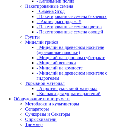
- Капельный полив
Пакетированные семена
- Семена Ягод
- Пакетированные семена бахчевых
- !Акция, распродажа!!
- Пакетированные семена цветов
- Пакетированные семена овощей
Грунты
Мицелий грибов
- Мицелий на древесном носителе
(деревянные палочки)
- Мицелий на зерновом субстракте
- Мицелий вешенки
- Мицелий на компосте
- Мицелий на древесном носителе с
гидрогелем
Укрывной материал
- Агротекс укрывной материал
- Колпаки для укрытия растений
Оборудование и инструмент
Мотоблоки и культиваторы
Сепараторы
Сучкорезы и Секаторы
Опрыскиватели
Триммер