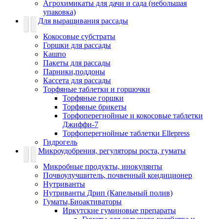
Агрохимикаты для дачи и сада (небольшая
упаковка)
Для выращивания рассады
Кокосовые субстраты
Горшки для рассады
Кашпо
Пакеты для рассады
Парники,поддоны
Кассета для рассады
Торфяные таблетки и горшочки
Торфяные горшки
Торфяные брикеты
Торфоперегнойные и кокосовые таблетки
Джиффи-7
Торфоперегнойные таблетки Ellepress
Гидрогель
Микроудобрения, регуляторы роста, гуматы
Микробные продукты, инокулянты
Почвоулучшитель, почвенный кондиционер
Нутриванты
Нутриванты Дрип (Капельный полив)
Гуматы,Биоактиваторы
Иркутские гуминовые препараты