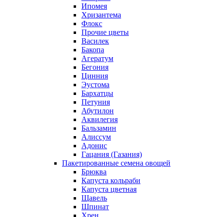
Ипомея
Хризантема
Флокс
Прочие цветы
Василек
Бакопа
Агератум
Бегония
Цинния
Эустома
Бархатцы
Петуния
Абутилон
Аквилегия
Бальзамин
Алиссум
Адонис
Гацания (Газания)
Пакетированные семена овощей
Брюква
Капуста кольраби
Капуста цветная
Щавель
Шпинат
Хрен