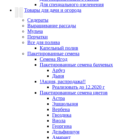
Для специального озеленения
Товары для дачи и огорода
Сидераты
Выращивание рассады
Мульча
Перчатки
Все для полива
Капельный полив
Пакетированные семена
Семена Ягод
Пакетированные семена бахчевых
Арбуз
Дыня
!Акция, распродажа!!
Реализовать до 12.2020 г
Пакетированные семена цветов
Астра
Эшшольция
Вербена
Гвоздика
Виола
Георгина
Дельфиниум
Амарант