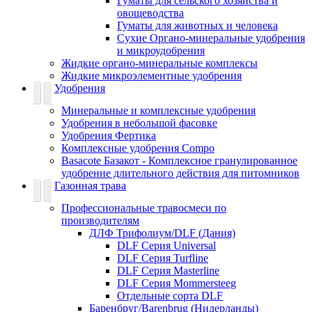
Гуматы для сельского хозяйства и
овощеводства
Гуматы для животных и человека
Сухие Органо-минеральные удобрения
и микроудобрения
Жидкие органо-минеральные комплексы
Жидкие микроэлементные удобрения
Удобрения
Минеральные и комплексные удобрения
Удобрения в небольшой фасовке
Удобрения Фертика
Комплексные удобрения Compo
Basacote Базакот - Комплексное гранулированное
удобрение длительного действия для питомников
Газонная трава
Профессиональные травосмеси по
производителям
ДЛФ Трифолиум/DLF (Дания)
DLF Серия Universal
DLF Серия Turfline
DLF Серия Masterline
DLF Серия Mommersteeg
Отдельные сорта DLF
Баренбруг/Barenbrug (Нидерланды)