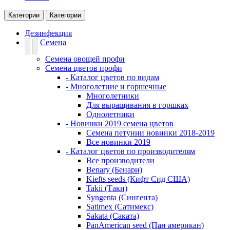
Категории
Категории
Дезинфекция
Семена
Семена овощей профи
Семена цветов профи
- Каталог цветов по видам
- Многолетние и горшечные
Многолетники
Для выращивания в горшках
Однолетники
- Новинки 2019 семена цветов
Семена петунии новинки 2018-2019
Все новинки 2019
- Каталог цветов по производителям
Все производители
Benary (Бенари)
Kiefts seeds (Кифт Сид США)
Takii (Таки)
Syngenta (Сингента)
Satimex (Сатимекс)
Sakata (Саката)
PanAmerican seed (Пан американ)