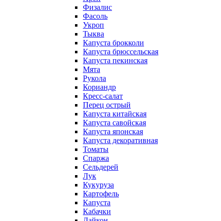
Физалис
Фасоль
Укроп
Тыква
Капуста брокколи
Капуста брюссельская
Капуста пекинская
Мята
Рукола
Кориандр
Кресс-салат
Перец острый
Капуста китайская
Капуста савойская
Капуста японская
Капуста декоративная
Томаты
Спаржа
Сельдерей
Лук
Кукуруза
Картофель
Капуста
Кабачки
Дайкон