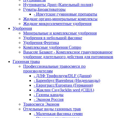
Нутриванты Дрип (Капельный полив)
Гуматы,Биоактиваторы
- Иркутские гуминовые препараты
Жидкие органо-минеральные комплексы
Жидкие микроэлементные удобрения
Удобрения
Минеральные и комплексные удобрения
Удобрения в небольшой фасовке
Удобрения Фертика
Комплексные удобрения Compo
Basacote Базакот - Комплексное гранулированное
удобрение длительного действия для питомников
Газонная трава
Профессиональные травосмеси по
производителям
- ДЛФ Трифолиум/DLF (Дания)
- Баренбруг/Barenbrug (Нидерланды)
- Еврограсс/Eurograss (Германия)
- Жаклин Сид/Jacklin seed (США)
- Газоны канады
- Эконом Россия
Травосмеси Эконом
Отдельные виды газонных трав
- Маленькая фасовка семян