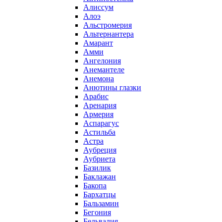
Алиссум
Алоэ
Альстромерия
Альтернантера
Амарант
Амми
Ангелония
Анемантеле
Анемона
Анютины глазки
Арабис
Аренария
Армерия
Аспарагус
Астильба
Астра
Аубреция
Аубриета
Базилик
Баклажан
Бакопа
Бархатцы
Бальзамин
Бегония
Бельвалия