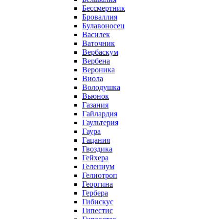
Бессмертник
Броваллия
Булавоносец
Василек
Ваточник
Вербаскум
Вербена
Вероника
Виола
Володушка
Вьюнок
Газания
Гайлардия
Гаультерия
Гаура
Гацания
Гвоздика
Гейхера
Гелениум
Гелиотроп
Георгина
Гербера
Гибискус
Гипестис