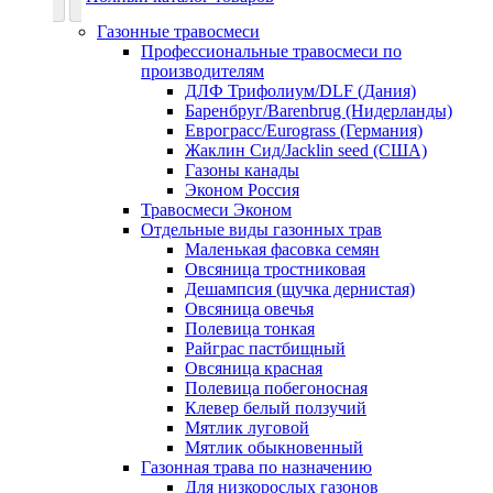
Газонные травосмеси
Профессиональные травосмеси по
производителям
ДЛФ Трифолиум/DLF (Дания)
Баренбруг/Barenbrug (Нидерланды)
Еврограсс/Eurograss (Германия)
Жаклин Сид/Jacklin seed (США)
Газоны канады
Эконом Россия
Травосмеси Эконом
Отдельные виды газонных трав
Маленькая фасовка семян
Овсяница тростниковая
Дешампсия (щучка дернистая)
Овсяница овечья
Полевица тонкая
Райграс пастбищный
Овсяница красная
Полевица побегоносная
Клевер белый ползучий
Мятлик луговой
Мятлик обыкновенный
Газонная трава по назначению
Для низкорослых газонов