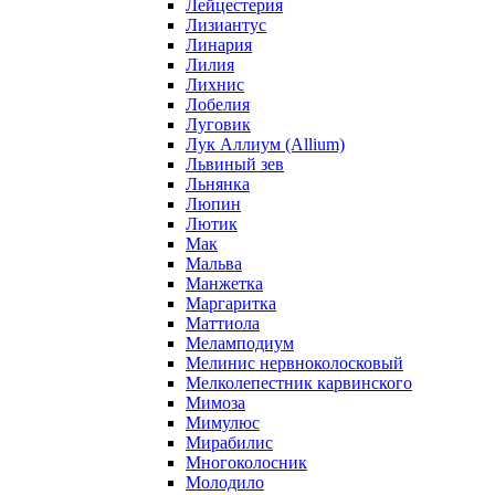
Лейцестерия
Лизиантус
Линария
Лилия
Лихнис
Лобелия
Луговик
Лук Аллиум (Allium)
Львиный зев
Льнянка
Люпин
Лютик
Мак
Мальва
Манжетка
Маргаритка
Маттиола
Меламподиум
Мелинис нервноколосковый
Мелколепестник карвинского
Мимоза
Мимулюс
Мирабилис
Многоколосник
Молодило