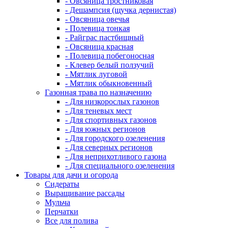
- Овсяница тростниковая
- Дешампсия (щучка дернистая)
- Овсяница овечья
- Полевица тонкая
- Райграс пастбищный
- Овсяница красная
- Полевица побегоносная
- Клевер белый ползучий
- Мятлик луговой
- Мятлик обыкновенный
Газонная трава по назначению
- Для низкорослых газонов
- Для теневых мест
- Для спортивных газонов
- Для южных регионов
- Для городского озеленения
- Для северных регионов
- Для неприхотливого газона
- Для специального озеленения
Товары для дачи и огорода
Сидераты
Выращивание рассады
Мульча
Перчатки
Все для полива