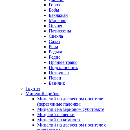
Горох
Бобы
Баклажан
Морковь
Огурец
Патиссоны
Свекла
Салат
Репа
Редька
Редис
Пряные травы
Подсолнечник
Петрушка
Перец
Базилик
Грунты
Мицелий грибов
Мицелий на древесном носителе
(деревянные палочки)
Мицелий на зерновом субстракте
Мицелий вешенки
Мицелий на компосте
Мицелий на древесном носителе с