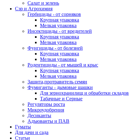
Салат и зелень
Сзр и Агрохимия
Гербициды - от сорняков
Крупная упаковка
Мелкая упаковка
Инсектициды - от вредителей
Крупная упаковка
Мелкая упаковка
Фунгициды - от болезней
Крупная упаковка
Мелкая упаковка
Родентициды - от мышей и крыс
Крупная упаковка
Мелкая упаковка
Защита,протравитель семян
Фумиганты - дымовые шашки
Для зернохранилищ и обработки складов
Табачные и Серные
Регуляторы роста
Микроудобрения
Десиканты
Адъюванты и ПАВ
Гуматы
Для дачи и сада
Статьи