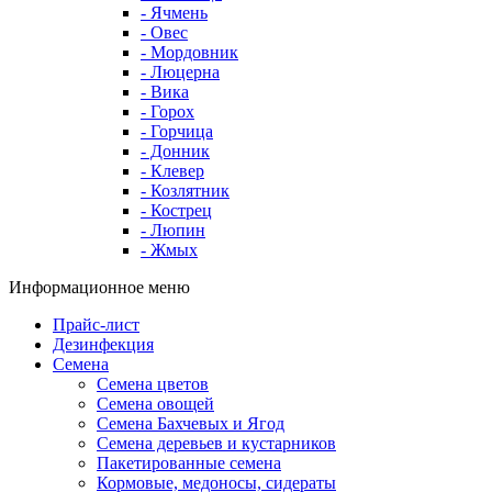
- Ячмень
- Овес
- Мордовник
- Люцерна
- Вика
- Горох
- Горчица
- Донник
- Клевер
- Козлятник
- Кострец
- Люпин
- Жмых
Информационное меню
Прайс-лист
Дезинфекция
Семена
Семена цветов
Семена овощей
Семена Бахчевых и Ягод
Семена деревьев и кустарников
Пакетированные семена
Кормовые, медоносы, сидераты