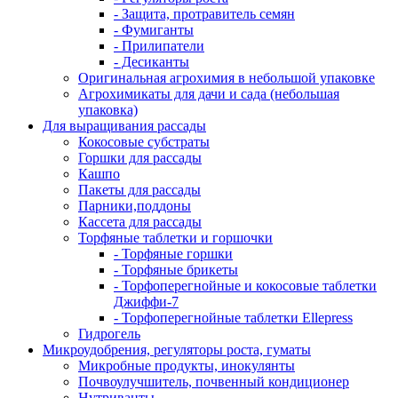
- Защита, протравитель семян
- Фумиганты
- Прилипатели
- Десиканты
Оригинальная агрохимия в небольшой упаковке
Агрохимикаты для дачи и сада (небольшая
упаковка)
Для выращивания рассады
Кокосовые субстраты
Горшки для рассады
Кашпо
Пакеты для рассады
Парники,поддоны
Кассета для рассады
Торфяные таблетки и горшочки
- Торфяные горшки
- Торфяные брикеты
- Торфоперегнойные и кокосовые таблетки
Джиффи-7
- Торфоперегнойные таблетки Ellepress
Гидрогель
Микроудобрения, регуляторы роста, гуматы
Микробные продукты, инокулянты
Почвоулучшитель, почвенный кондиционер
Нутриванты