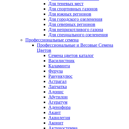
Для теневых мест
Для спортивных газонов
Для южных регионов
Для городского озеленения
Для северных регионов
Для неприхотливого газона
Для специального озеленения
Профессиональные семена
Профессиональные и Весовые Семена
Цветов
Семена цветов каталог
Василистник
Каламинта
Ферула
Ранункулюс
Астрагал
Лапчатка
Адонис
Абутилон
Агератум
Аденофора
Акант
Аквилегия
Аконит
Актиностемма