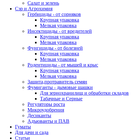
Салат и зелень
Сзр и Агрохимия
Гербициды - от сорняков
Крупная упаковка
Мелкая упаковка
Инсектициды - от вредителей
Крупная упаковка
Мелкая упаковка
Фунгициды - от болезней
Крупная упаковка
Мелкая упаковка
Родентициды - от мышей и крыс
Крупная упаковка
Мелкая упаковка
Защита,протравитель семян
Фумиганты - дымовые шашки
Для зернохранилищ и обработки складов
Табачные и Серные
Регуляторы роста
Микроудобрения
Десиканты
Адъюванты и ПАВ
Гуматы
Для дачи и сада
Статьи