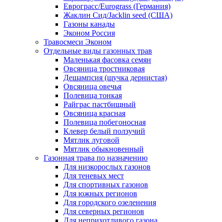
Еврограсс/Eurograss (Германия)
Жаклин Сид/Jacklin seed (США)
Газоны канады
Эконом Россия
Травосмеси Эконом
Отдельные виды газонных трав
Маленькая фасовка семян
Овсяница тростниковая
Дешампсия (щучка дернистая)
Овсяница овечья
Полевица тонкая
Райграс пастбищный
Овсяница красная
Полевица побегоносная
Клевер белый ползучий
Мятлик луговой
Мятлик обыкновенный
Газонная трава по назначению
Для низкорослых газонов
Для теневых мест
Для спортивных газонов
Для южных регионов
Для городского озеленения
Для северных регионов
Для неприхотливого газона