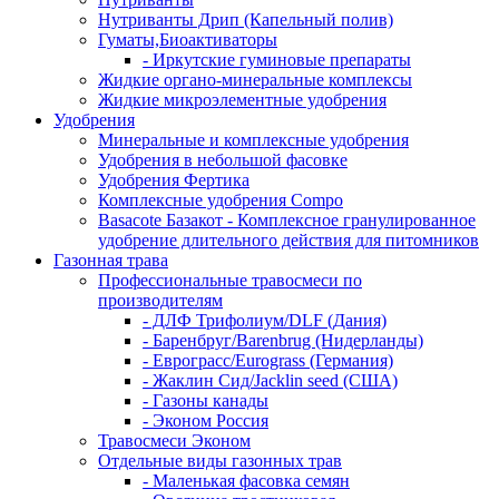
Нутриванты Дрип (Капельный полив)
Гуматы,Биоактиваторы
- Иркутские гуминовые препараты
Жидкие органо-минеральные комплексы
Жидкие микроэлементные удобрения
Удобрения
Минеральные и комплексные удобрения
Удобрения в небольшой фасовке
Удобрения Фертика
Комплексные удобрения Compo
Basacote Базакот - Комплексное гранулированное
удобрение длительного действия для питомников
Газонная трава
Профессиональные травосмеси по
производителям
- ДЛФ Трифолиум/DLF (Дания)
- Баренбруг/Barenbrug (Нидерланды)
- Еврограсс/Eurograss (Германия)
- Жаклин Сид/Jacklin seed (США)
- Газоны канады
- Эконом Россия
Травосмеси Эконом
Отдельные виды газонных трав
- Маленькая фасовка семян