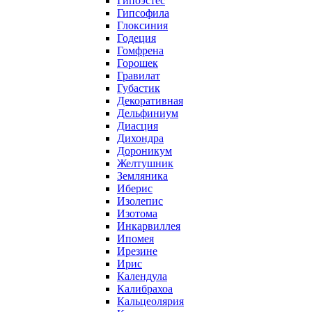
Гипоэстес
Гипсофила
Глоксиния
Годеция
Гомфрена
Горошек
Гравилат
Губастик
Декоративная
Дельфиниум
Диасция
Дихондра
Дороникум
Желтушник
Земляника
Иберис
Изолепис
Изотома
Инкарвиллея
Ипомея
Ирезине
Ирис
Календула
Калибрахоа
Кальцеолярия