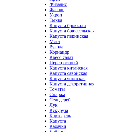
Физалис
Фасоль
Укроп
Тыква
Капуста брокколи
Капуста брюссельская
Капуста пекинская
Мята
Рукола
Кориандр
Кресс-салат
Перец острый
Капуста китайская
Капуста савойская
Капуста японская
Капуста декоративная
Томаты
Спаржа
Сельдерей
Лук
Кукуруза
Картофель
Капуста
Кабачки
Дайкон