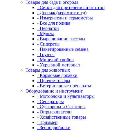
Товары для сада и огорода
- Сетки для притенения и от птиц
- Дренаж (керамзит и тд)
- Измерители и термометры
- Все для полива
- Перчатки
- Мульча
- Выращивание рассады
- Сидераты
- Пакетированные семена
- Грунты
- Мицелий грибов
- Укрывной материал
Товары для животных
- Кормовые добавки
- Прочие товары
- Ветеринарные препараты
Оборудование и инструмент
- Мотоблоки и культиваторы
- Сепараторы
- Сучкорезы и Секаторы
- Опрыскиватели
- Хозяйственные товары
- Триммер
- Зернодробилки