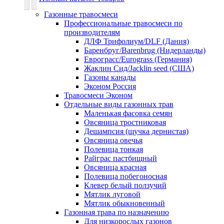
Газонные травосмеси
Профессиональные травосмеси по
производителям
ДЛФ Трифолиум/DLF (Дания)
Баренбруг/Barenbrug (Нидерланды)
Еврограсс/Eurograss (Германия)
Жаклин Сид/Jacklin seed (США)
Газоны канады
Эконом Россия
Травосмеси Эконом
Отдельные виды газонных трав
Маленькая фасовка семян
Овсяница тростниковая
Дешампсия (щучка дернистая)
Овсяница овечья
Полевица тонкая
Райграс пастбищный
Овсяница красная
Полевица побегоносная
Клевер белый ползучий
Мятлик луговой
Мятлик обыкновенный
Газонная трава по назначению
Для низкорослых газонов