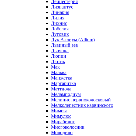
Лейцестерия
Лизиантус
Линария
Лилия
Лихнис
Лобелия
Луговик
Лук Аллиум (Allium)
Львиный зев
Льнянка
Люпин
Лютик
Мак
Мальва
Манжетка
Маргаритка
Маттиола
Меламподиум
Мелинис нервноколосковый
Мелколепестник карвинского
Мимоза
Мимулюс
Мирабилис
Многоколосник
Молодило