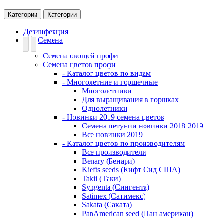
Категории
Категории
Дезинфекция
Семена
Семена овощей профи
Семена цветов профи
- Каталог цветов по видам
- Многолетние и горшечные
Многолетники
Для выращивания в горшках
Однолетники
- Новинки 2019 семена цветов
Семена петунии новинки 2018-2019
Все новинки 2019
- Каталог цветов по производителям
Все производители
Benary (Бенари)
Kiefts seeds (Кифт Сид США)
Takii (Таки)
Syngenta (Сингента)
Satimex (Сатимекс)
Sakata (Саката)
PanAmerican seed (Пан американ)