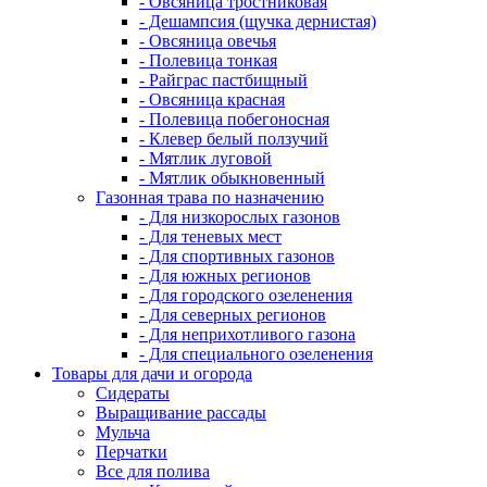
- Овсяница тростниковая
- Дешампсия (щучка дернистая)
- Овсяница овечья
- Полевица тонкая
- Райграс пастбищный
- Овсяница красная
- Полевица побегоносная
- Клевер белый ползучий
- Мятлик луговой
- Мятлик обыкновенный
Газонная трава по назначению
- Для низкорослых газонов
- Для теневых мест
- Для спортивных газонов
- Для южных регионов
- Для городского озеленения
- Для северных регионов
- Для неприхотливого газона
- Для специального озеленения
Товары для дачи и огорода
Сидераты
Выращивание рассады
Мульча
Перчатки
Все для полива