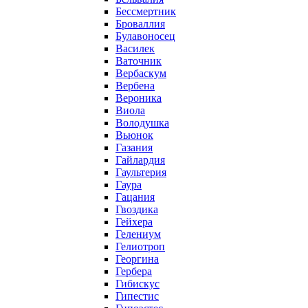
Бессмертник
Броваллия
Булавоносец
Василек
Ваточник
Вербаскум
Вербена
Вероника
Виола
Володушка
Вьюнок
Газания
Гайлардия
Гаультерия
Гаура
Гацания
Гвоздика
Гейхера
Гелениум
Гелиотроп
Георгина
Гербера
Гибискус
Гипестис