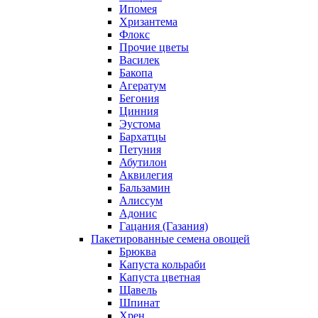
Ипомея
Хризантема
Флокс
Прочие цветы
Василек
Бакопа
Агератум
Бегония
Цинния
Эустома
Бархатцы
Петуния
Абутилон
Аквилегия
Бальзамин
Алиссум
Адонис
Гацания (Газания)
Пакетированные семена овощей
Брюква
Капуста кольраби
Капуста цветная
Щавель
Шпинат
Хрен