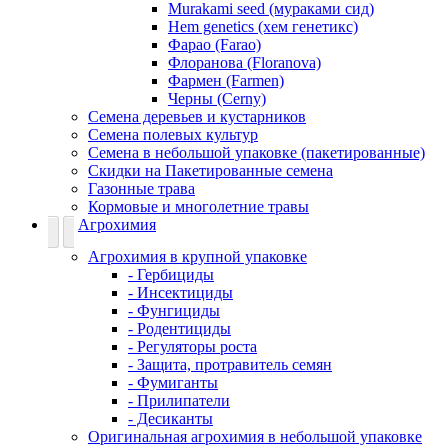
Murakami seed (мураками сид)
Hem genetics (хем генетикс)
Фарао (Farao)
Флоранова (Floranova)
Фармен (Farmen)
Черны (Cerny)
Семена деревьев и кустарников
Семена полевых культур
Семена в небольшой упаковке (пакетированные)
Скидки на Пакетированные семена
Газонные трава
Кормовые и многолетние травы
Агрохимия
Агрохимия в крупной упаковке
- Гербициды
- Инсектициды
- Фунгициды
- Родентициды
- Регуляторы роста
- Защита, протравитель семян
- Фумиганты
- Прилипатели
- Десиканты
Оригинальная агрохимия в небольшой упаковке