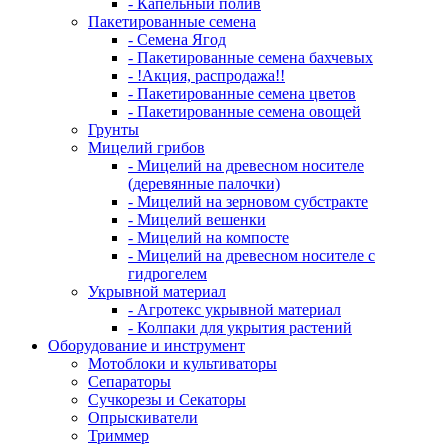
- Капельный полив
Пакетированные семена
- Семена Ягод
- Пакетированные семена бахчевых
- !Акция, распродажа!!
- Пакетированные семена цветов
- Пакетированные семена овощей
Грунты
Мицелий грибов
- Мицелий на древесном носителе
(деревянные палочки)
- Мицелий на зерновом субстракте
- Мицелий вешенки
- Мицелий на компосте
- Мицелий на древесном носителе с
гидрогелем
Укрывной материал
- Агротекс укрывной материал
- Колпаки для укрытия растений
Оборудование и инструмент
Мотоблоки и культиваторы
Сепараторы
Сучкорезы и Секаторы
Опрыскиватели
Триммер