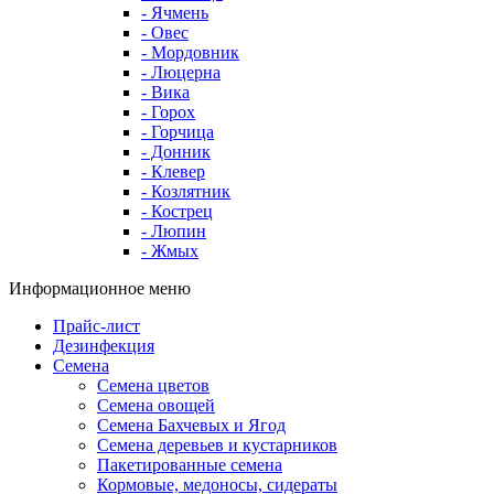
- Ячмень
- Овес
- Мордовник
- Люцерна
- Вика
- Горох
- Горчица
- Донник
- Клевер
- Козлятник
- Кострец
- Люпин
- Жмых
Информационное меню
Прайс-лист
Дезинфекция
Семена
Семена цветов
Семена овощей
Семена Бахчевых и Ягод
Семена деревьев и кустарников
Пакетированные семена
Кормовые, медоносы, сидераты