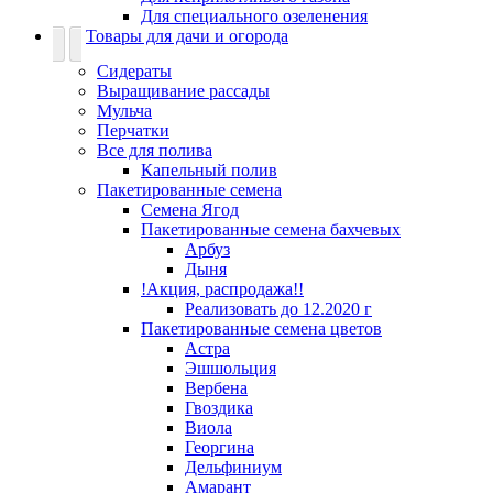
Для специального озеленения
Товары для дачи и огорода
Сидераты
Выращивание рассады
Мульча
Перчатки
Все для полива
Капельный полив
Пакетированные семена
Семена Ягод
Пакетированные семена бахчевых
Арбуз
Дыня
!Акция, распродажа!!
Реализовать до 12.2020 г
Пакетированные семена цветов
Астра
Эшшольция
Вербена
Гвоздика
Виола
Георгина
Дельфиниум
Амарант