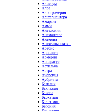
Алиссум
Алоэ
Альстромерия
Альтернантера
Амарант
Амми
Ангелония
Анемантеле
Анемона
Анютины глазки
Арабис
Аренария
Армерия
Аспарагус
Астильба
Астра
Аубреция
Аубриета
Базилик
Баклажан
Бакопа
Бархатцы
Бальзамин
Бегония
Бельвалия