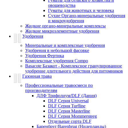
Гуматы для сельского хозяйства и
овощеводства
Гуматы для животных и человека
Сухие Органо-минеральные удобрения
и микроудобрения
Жидкие органо-минеральные комплексы
Жидкие микроэлементные удобрения
Удобрения
Минеральные и комплексные удобрения
Удобрения в небольшой фасовке
Удобрения Фертика
Комплексные удобрения Compo
Basacote Базакот - Комплексное гранулированное
удобрение длительного действия для питомников
Газонная трава
Профессиональные травосмеси по
производителям
ДЛФ Трифолиум/DLF (Дания)
DLF Серия Universal
DLF Серия Turfline
DLF Серия Masterline
DLF Серия Mommersteeg
Отдельные сорта DLF
Баренбруг/Barenbrug (Нидерланды)