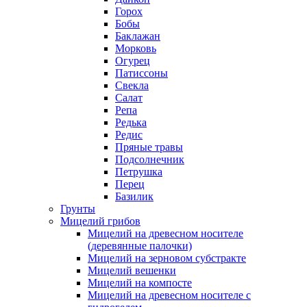
Горох
Бобы
Баклажан
Морковь
Огурец
Патиссоны
Свекла
Салат
Репа
Редька
Редис
Пряные травы
Подсолнечник
Петрушка
Перец
Базилик
Грунты
Мицелий грибов
Мицелий на древесном носителе
(деревянные палочки)
Мицелий на зерновом субстракте
Мицелий вешенки
Мицелий на компосте
Мицелий на древесном носителе с