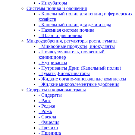
- Инкубаторы
Системы полива и орошения
- Капельный полив для теплиц и фермерских
хозяйств
- Капельный полив для дачи и сада
- Наземная система полива
- Шланги для полива
Микроудобрения, регуляторы роста, гуматы
- Микробные продукты, инокулянты
- Почвоулучшитель, почвенный
кондиционер
- Нутриванты
- Нутриванты Дрип (Капельный полив)
- Гуматы,Биоактиваторы
- Жидкие органо-минеральные комплексы
- Жидкие микроэлементные удобрения
Сидераты и кормовые травы
- Сидераты
- Рапс
- Редька
- Рожь
- Свекла
- Фацелия
- Гречиха
- Пшеница