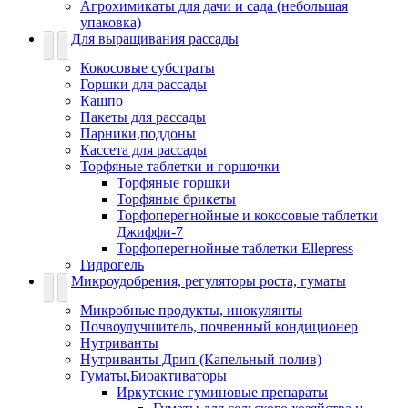
Агрохимикаты для дачи и сада (небольшая
упаковка)
Для выращивания рассады
Кокосовые субстраты
Горшки для рассады
Кашпо
Пакеты для рассады
Парники,поддоны
Кассета для рассады
Торфяные таблетки и горшочки
Торфяные горшки
Торфяные брикеты
Торфоперегнойные и кокосовые таблетки
Джиффи-7
Торфоперегнойные таблетки Ellepress
Гидрогель
Микроудобрения, регуляторы роста, гуматы
Микробные продукты, инокулянты
Почвоулучшитель, почвенный кондиционер
Нутриванты
Нутриванты Дрип (Капельный полив)
Гуматы,Биоактиваторы
Иркутские гуминовые препараты