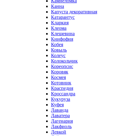
Камнеломка
Канна
Капуста декоративная
Катарантус
Кларкия
Клеома
Клещевина
Книфофия
Кобея
Ковыль
Колеус
Колокольчик
Кореопсис
Коровяк
Космея
Котовник
Краспедия
Кроссандра
Кукуруза
Куфея
Лаванда
Лаватера
Лагенария
Лакфиоль
Левкой