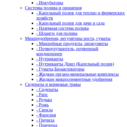
- Инкубаторы
Системы полива и орошения
- Капельный полив для теплиц и фермерских
хозяйств
- Капельный полив для дачи и сада
- Наземная система полива
- Шланги для полива
Микроудобрения, регуляторы роста, гуматы
- Микробные продукты, инокулянты
- Почвоулучшитель, почвенный
кондиционер
- Нутриванты
- Нутриванты Дрип (Капельный полив)
- Гуматы,Биоактиваторы
- Жидкие органо-минеральные комплексы
- Жидкие микроэлементные удобрения
Сидераты и кормовые травы
- Сидераты
- Рапс
- Редька
- Рожь
- Свекла
- Фацелия
- Гречиха
- Пшеница