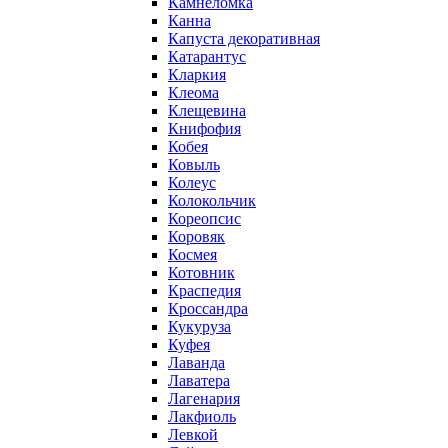
Камнеломка
Канна
Капуста декоративная
Катарантус
Кларкия
Клеома
Клещевина
Книфофия
Кобея
Ковыль
Колеус
Колокольчик
Кореопсис
Коровяк
Космея
Котовник
Краспедия
Кроссандра
Кукуруза
Куфея
Лаванда
Лаватера
Лагенария
Лакфиоль
Левкой