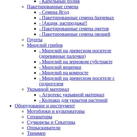
- Капельный полив
Пакетированные семена
- Семена Ягод
- Пакетированные семена бахчевых
- !Акция, распродажа!!
- Пакетированные семена цветов
- Пакетированные семена овощей
Грунты
Мицелий грибов
- Мицелий на древесном носителе
(деревянные палочки)
- Мицелий на зерновом субстракте
- Мицелий вешенки
- Мицелий на компосте
- Мицелий на древесном носителе с
гидрогелем
Укрывной материал
- Агротекс укрывной материал
- Колпаки для укрытия растений
Оборудование и инструмент
Мотоблоки и культиваторы
Сепараторы
Сучкорезы и Секаторы
Опрыскиватели
Триммер