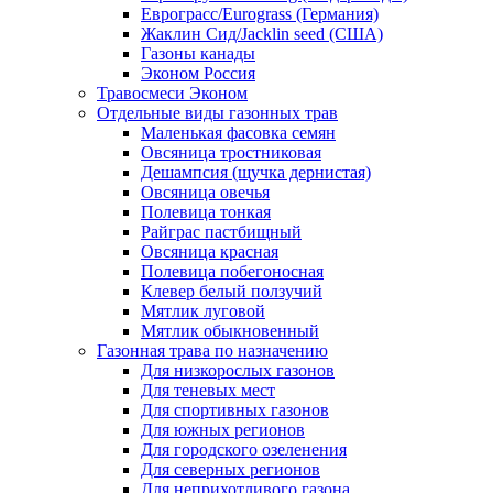
Еврограсс/Eurograss (Германия)
Жаклин Сид/Jacklin seed (США)
Газоны канады
Эконом Россия
Травосмеси Эконом
Отдельные виды газонных трав
Маленькая фасовка семян
Овсяница тростниковая
Дешампсия (щучка дернистая)
Овсяница овечья
Полевица тонкая
Райграс пастбищный
Овсяница красная
Полевица побегоносная
Клевер белый ползучий
Мятлик луговой
Мятлик обыкновенный
Газонная трава по назначению
Для низкорослых газонов
Для теневых мест
Для спортивных газонов
Для южных регионов
Для городского озеленения
Для северных регионов
Для неприхотливого газона