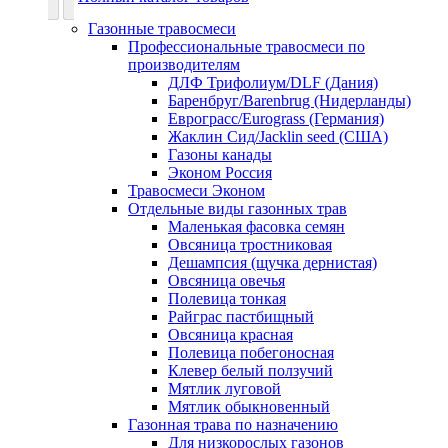
Газонные травосмеси
Профессиональные травосмеси по
производителям
ДЛФ Трифолиум/DLF (Дания)
Баренбруг/Barenbrug (Нидерланды)
Еврограсс/Eurograss (Германия)
Жаклин Сид/Jacklin seed (США)
Газоны канады
Эконом Россия
Травосмеси Эконом
Отдельные виды газонных трав
Маленькая фасовка семян
Овсяница тростниковая
Дешампсия (щучка дернистая)
Овсяница овечья
Полевица тонкая
Райграс пастбищный
Овсяница красная
Полевица побегоносная
Клевер белый ползучий
Мятлик луговой
Мятлик обыкновенный
Газонная трава по назначению
Для низкорослых газонов