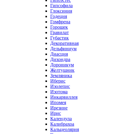
Гипоэстес
Гипсофила
Глоксиния
Годеция
Гомфрена
Горошек
Гравилат
Губастик
Декоративная
Дельфиниум
Диасция
Дихондра
Дороникум
Желтушник
Земляника
Иберис
Изолепис
Изотома
Инкарвиллея
Ипомея
Ирезине
Ирис
Календула
Калибрахоа
Кальцеолярия