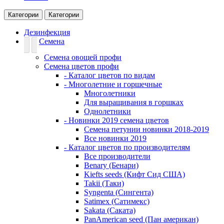
Категории
Категории
Дезинфекция
Семена
Семена овощей профи
Семена цветов профи
- Каталог цветов по видам
- Многолетние и горшечные
Многолетники
Для выращивания в горшках
Однолетники
- Новинки 2019 семена цветов
Семена петунии новинки 2018-2019
Все новинки 2019
- Каталог цветов по производителям
Все производители
Benary (Бенари)
Kiefts seeds (Кифт Сид США)
Takii (Таки)
Syngenta (Сингента)
Satimex (Сатимекс)
Sakata (Саката)
PanAmerican seed (Пан американ)