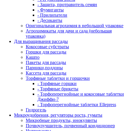
- Защита, протравитель семян
- Фумиганты
- Прилипатели
- Десиканты
Оригинальная агрохимия в небольшой упаковке
Агрохимикаты для дачи и сада (небольшая
упаковка)
Для выращивания рассады
Кокосовые субстраты
Горшки для рассады
Кашпо
Пакеты для рассады
Парники,поддоны
Кассета для рассады
Торфяные таблетки и горшочки
- Торфяные горшки
- Торфяные брикеты
- Торфоперегнойные и кокосовые таблетки
Джиффи-7
- Торфоперегнойные таблетки Ellepress
Гидрогель
Микроудобрения, регуляторы роста, гуматы
Микробные продукты, инокулянты
Почвоулучшитель, почвенный кондиционер
Нутриванты