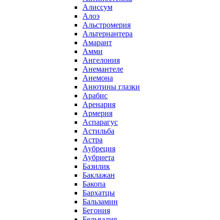
Алиссум
Алоэ
Альстромерия
Альтернантера
Амарант
Амми
Ангелония
Анемантеле
Анемона
Анютины глазки
Арабис
Аренария
Армерия
Аспарагус
Астильба
Астра
Аубреция
Аубриета
Базилик
Баклажан
Бакопа
Бархатцы
Бальзамин
Бегония
Бельвалия