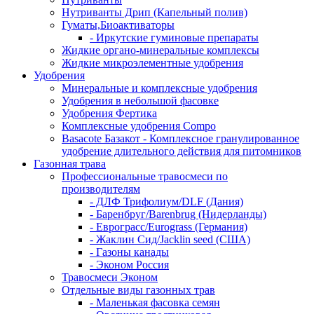
Нутриванты Дрип (Капельный полив)
Гуматы,Биоактиваторы
- Иркутские гуминовые препараты
Жидкие органо-минеральные комплексы
Жидкие микроэлементные удобрения
Удобрения
Минеральные и комплексные удобрения
Удобрения в небольшой фасовке
Удобрения Фертика
Комплексные удобрения Compo
Basacote Базакот - Комплексное гранулированное
удобрение длительного действия для питомников
Газонная трава
Профессиональные травосмеси по
производителям
- ДЛФ Трифолиум/DLF (Дания)
- Баренбруг/Barenbrug (Нидерланды)
- Еврограсс/Eurograss (Германия)
- Жаклин Сид/Jacklin seed (США)
- Газоны канады
- Эконом Россия
Травосмеси Эконом
Отдельные виды газонных трав
- Маленькая фасовка семян