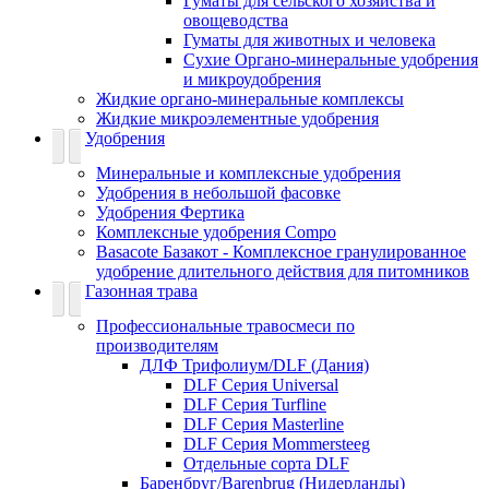
Гуматы для сельского хозяйства и
овощеводства
Гуматы для животных и человека
Сухие Органо-минеральные удобрения
и микроудобрения
Жидкие органо-минеральные комплексы
Жидкие микроэлементные удобрения
Удобрения
Минеральные и комплексные удобрения
Удобрения в небольшой фасовке
Удобрения Фертика
Комплексные удобрения Compo
Basacote Базакот - Комплексное гранулированное
удобрение длительного действия для питомников
Газонная трава
Профессиональные травосмеси по
производителям
ДЛФ Трифолиум/DLF (Дания)
DLF Серия Universal
DLF Серия Turfline
DLF Серия Masterline
DLF Серия Mommersteeg
Отдельные сорта DLF
Баренбруг/Barenbrug (Нидерланды)