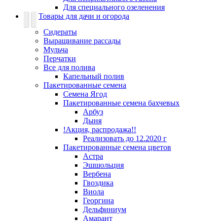
Для специального озеленения
Товары для дачи и огорода
Сидераты
Выращивание рассады
Мульча
Перчатки
Все для полива
Капельный полив
Пакетированные семена
Семена Ягод
Пакетированные семена бахчевых
Арбуз
Дыня
!Акция, распродажа!!
Реализовать до 12.2020 г
Пакетированные семена цветов
Астра
Эшшольция
Вербена
Гвоздика
Виола
Георгина
Дельфиниум
Амарант