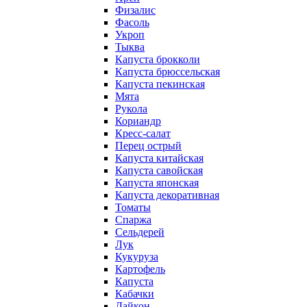
Физалис
Фасоль
Укроп
Тыква
Капуста брокколи
Капуста брюссельская
Капуста пекинская
Мята
Рукола
Кориандр
Кресс-салат
Перец острый
Капуста китайская
Капуста савойская
Капуста японская
Капуста декоративная
Томаты
Спаржа
Сельдерей
Лук
Кукуруза
Картофель
Капуста
Кабачки
Дайкон