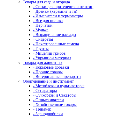
Товары для сада и огорода
- Сетки для притенения и от птиц
- Дренаж (керамзит и тд)
- Измерители и термометры
- Все для полива
- Перчатки
- Мульча
- Выращивание рассады
- Сидераты
- Пакетированные семена
- Грунты
- Мицелий грибов
- Укрывной материал
Товары для животных
- Кормовые добавки
- Прочие товары
- Ветеринарные препараты
Оборудование и инструмент
- Мотоблоки и культиваторы
- Сепараторы
- Сучкорезы и Секаторы
- Опрыскиватели
- Хозяйственные товары
- Триммер
- Зернодробилки