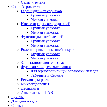
Салат и зелень
Сзр и Агрохимия
Гербициды - от сорняков
Крупная упаковка
Мелкая упаковка
Инсектициды - от вредителей
Крупная упаковка
Мелкая упаковка
Фунгициды - от болезней
Крупная упаковка
Мелкая упаковка
Родентициды - от мышей и крыс
Крупная упаковка
Мелкая упаковка
Защита,протравитель семян
Фумиганты - дымовые шашки
Для зернохранилищ и обработки складов
Табачные и Серные
Регуляторы роста
Микроудобрения
Десиканты
Адъюванты и ПАВ
Гуматы
Для дачи и сада
Статьи