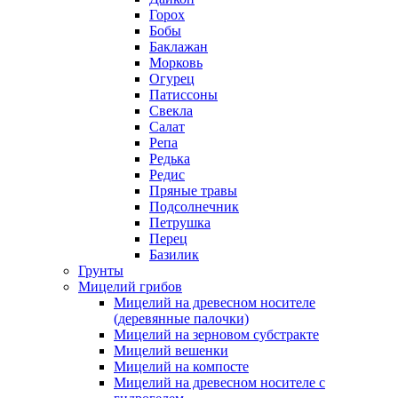
Горох
Бобы
Баклажан
Морковь
Огурец
Патиссоны
Свекла
Салат
Репа
Редька
Редис
Пряные травы
Подсолнечник
Петрушка
Перец
Базилик
Грунты
Мицелий грибов
Мицелий на древесном носителе
(деревянные палочки)
Мицелий на зерновом субстракте
Мицелий вешенки
Мицелий на компосте
Мицелий на древесном носителе с