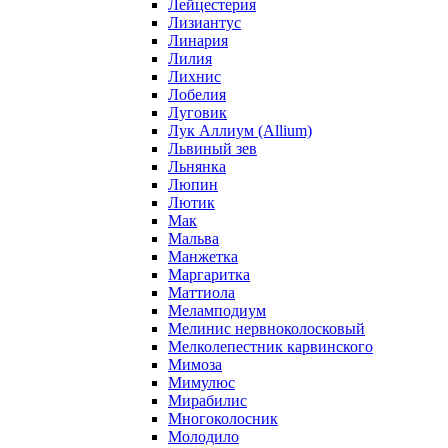
Лейцестерия
Лизиантус
Линария
Лилия
Лихнис
Лобелия
Луговик
Лук Аллиум (Allium)
Львиный зев
Льнянка
Люпин
Лютик
Мак
Мальва
Манжетка
Маргаритка
Маттиола
Меламподиум
Мелинис нервноколосковый
Мелколепестник карвинского
Мимоза
Мимулюс
Мирабилис
Многоколосник
Молодило