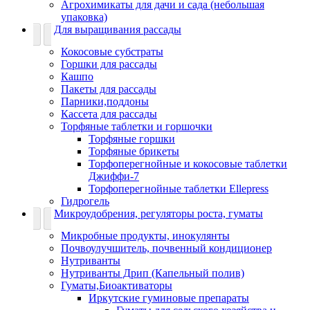
Агрохимикаты для дачи и сада (небольшая
упаковка)
Для выращивания рассады
Кокосовые субстраты
Горшки для рассады
Кашпо
Пакеты для рассады
Парники,поддоны
Кассета для рассады
Торфяные таблетки и горшочки
Торфяные горшки
Торфяные брикеты
Торфоперегнойные и кокосовые таблетки
Джиффи-7
Торфоперегнойные таблетки Ellepress
Гидрогель
Микроудобрения, регуляторы роста, гуматы
Микробные продукты, инокулянты
Почвоулучшитель, почвенный кондиционер
Нутриванты
Нутриванты Дрип (Капельный полив)
Гуматы,Биоактиваторы
Иркутские гуминовые препараты