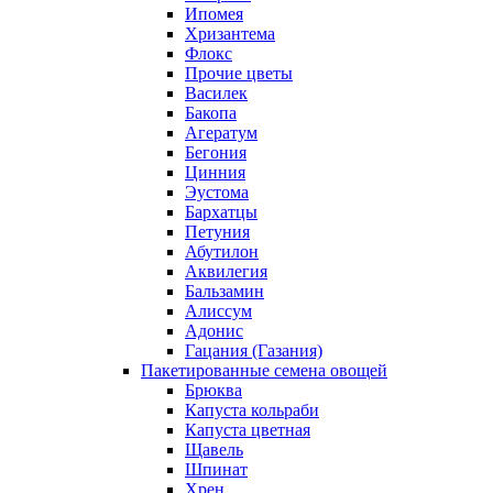
Ипомея
Хризантема
Флокс
Прочие цветы
Василек
Бакопа
Агератум
Бегония
Цинния
Эустома
Бархатцы
Петуния
Абутилон
Аквилегия
Бальзамин
Алиссум
Адонис
Гацания (Газания)
Пакетированные семена овощей
Брюква
Капуста кольраби
Капуста цветная
Щавель
Шпинат
Хрен