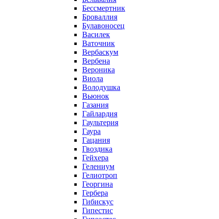
Бессмертник
Броваллия
Булавоносец
Василек
Ваточник
Вербаскум
Вербена
Вероника
Виола
Володушка
Вьюнок
Газания
Гайлардия
Гаультерия
Гаура
Гацания
Гвоздика
Гейхера
Гелениум
Гелиотроп
Георгина
Гербера
Гибискус
Гипестис