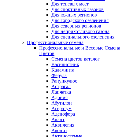
Для теневых мест
Для спортивных газонов
Для южных регионов
Для городского озеленения
Для северных регионов
Для неприхотливого газона
Для специального озеленения
Профессиональные семена
Профессиональные и Весовые Семена
Цветов
Семена цветов каталог
Василистник
Каламинта
Ферула
Ранункулюс
Астрагал
Лапчатка
Адонис
Абутилон
Агератум
Аденофора
Акант
Аквилегия
Аконит
Актиностемма