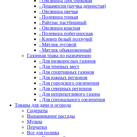
- Овсяница тростниковая
- Дешампсия (щучка дернистая)
- Овсяница овечья
- Полевица тонкая
- Райграс пастбищный
- Овсяница красная
- Полевица побегоносная
- Клевер белый ползучий
- Мятлик луговой
- Мятлик обыкновенный
Газонная трава по назначению
- Для низкорослых газонов
- Для теневых мест
- Для спортивных газонов
- Для южных регионов
- Для городского озеленения
- Для северных регионов
- Для неприхотливого газона
- Для специального озеленения
Товары для дачи и огорода
Сидераты
Выращивание рассады
Мульча
Перчатки
Все для полива