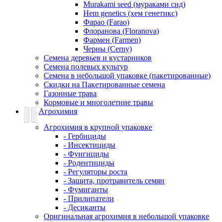
Murakami seed (мураками сид)
Hem genetics (хем генетикс)
Фарао (Farao)
Флоранова (Floranova)
Фармен (Farmen)
Черны (Cerny)
Семена деревьев и кустарников
Семена полевых культур
Семена в небольшой упаковке (пакетированные)
Скидки на Пакетированные семена
Газонные трава
Кормовые и многолетние травы
Агрохимия
Агрохимия в крупной упаковке
- Гербициды
- Инсектициды
- Фунгициды
- Родентициды
- Регуляторы роста
- Защита, протравитель семян
- Фумиганты
- Прилипатели
- Десиканты
Оригинальная агрохимия в небольшой упаковке