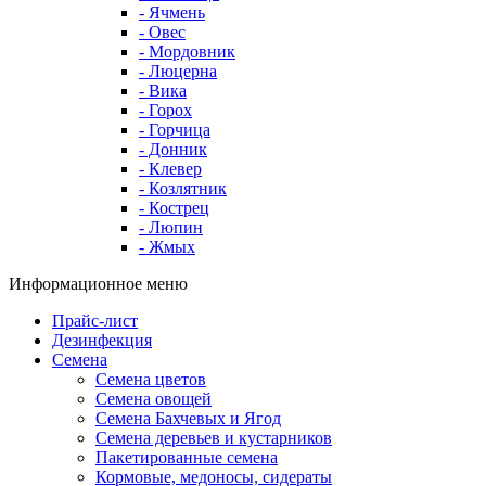
- Ячмень
- Овес
- Мордовник
- Люцерна
- Вика
- Горох
- Горчица
- Донник
- Клевер
- Козлятник
- Кострец
- Люпин
- Жмых
Информационное меню
Прайс-лист
Дезинфекция
Семена
Семена цветов
Семена овощей
Семена Бахчевых и Ягод
Семена деревьев и кустарников
Пакетированные семена
Кормовые, медоносы, сидераты