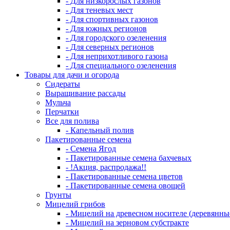
- Для низкорослых газонов
- Для теневых мест
- Для спортивных газонов
- Для южных регионов
- Для городского озеленения
- Для северных регионов
- Для неприхотливого газона
- Для специального озеленения
Товары для дачи и огорода
Сидераты
Выращивание рассады
Мульча
Перчатки
Все для полива
- Капельный полив
Пакетированные семена
- Семена Ягод
- Пакетированные семена бахчевых
- !Акция, распродажа!!
- Пакетированные семена цветов
- Пакетированные семена овощей
Грунты
Мицелий грибов
- Мицелий на древесном носителе (деревянны
- Мицелий на зерновом субстракте