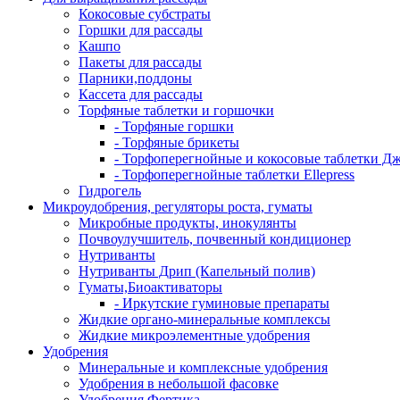
Кокосовые субстраты
Горшки для рассады
Кашпо
Пакеты для рассады
Парники,поддоны
Кассета для рассады
Торфяные таблетки и горшочки
- Торфяные горшки
- Торфяные брикеты
- Торфоперегнойные и кокосовые таблетки Д
- Торфоперегнойные таблетки Ellepress
Гидрогель
Микроудобрения, регуляторы роста, гуматы
Микробные продукты, инокулянты
Почвоулучшитель, почвенный кондиционер
Нутриванты
Нутриванты Дрип (Капельный полив)
Гуматы,Биоактиваторы
- Иркутские гуминовые препараты
Жидкие органо-минеральные комплексы
Жидкие микроэлементные удобрения
Удобрения
Минеральные и комплексные удобрения
Удобрения в небольшой фасовке
Удобрения Фертика