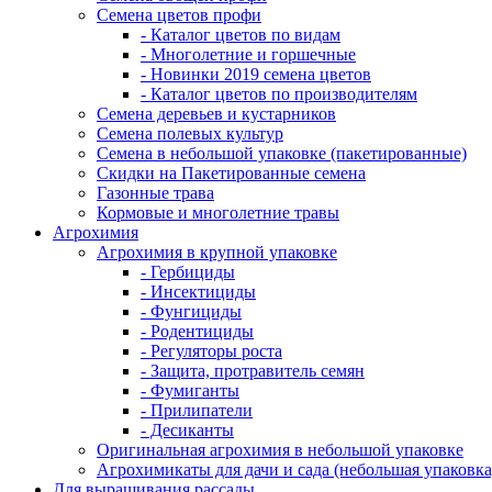
Семена цветов профи
- Каталог цветов по видам
- Многолетние и горшечные
- Новинки 2019 семена цветов
- Каталог цветов по производителям
Семена деревьев и кустарников
Семена полевых культур
Семена в небольшой упаковке (пакетированные)
Скидки на Пакетированные семена
Газонные трава
Кормовые и многолетние травы
Агрохимия
Агрохимия в крупной упаковке
- Гербициды
- Инсектициды
- Фунгициды
- Родентициды
- Регуляторы роста
- Защита, протравитель семян
- Фумиганты
- Прилипатели
- Десиканты
Оригинальная агрохимия в небольшой упаковке
Агрохимикаты для дачи и сада (небольшая упаковка
Для выращивания рассады