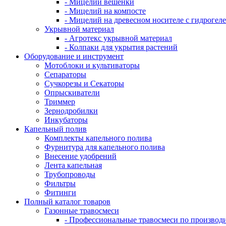
- Мицелий вешенки
- Мицелий на компосте
- Мицелий на древесном носителе с гидрогел
Укрывной материал
- Агротекс укрывной материал
- Колпаки для укрытия растений
Оборудование и инструмент
Мотоблоки и культиваторы
Сепараторы
Сучкорезы и Секаторы
Опрыскиватели
Триммер
Зернодробилки
Инкубаторы
Капельный полив
Комплекты капельного полива
Фурнитура для капельного полива
Внесение удобрений
Лента капельная
Трубопроводы
Фильтры
Фитинги
Полный каталог товаров
Газонные травосмеси
- Профессиональные травосмеси по производ