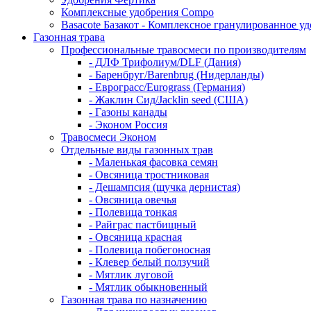
Комплексные удобрения Compo
Basacote Базакот - Комплексное гранулированное у
Газонная трава
Профессиональные травосмеси по производителям
- ДЛФ Трифолиум/DLF (Дания)
- Баренбруг/Barenbrug (Нидерланды)
- Еврограсс/Eurograss (Германия)
- Жаклин Сид/Jacklin seed (США)
- Газоны канады
- Эконом Россия
Травосмеси Эконом
Отдельные виды газонных трав
- Маленькая фасовка семян
- Овсяница тростниковая
- Дешампсия (щучка дернистая)
- Овсяница овечья
- Полевица тонкая
- Райграс пастбищный
- Овсяница красная
- Полевица побегоносная
- Клевер белый ползучий
- Мятлик луговой
- Мятлик обыкновенный
Газонная трава по назначению